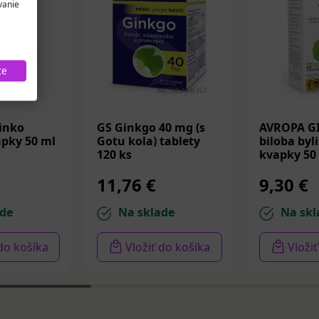
vanie
te
inko
GS Ginkgo 40 mg (s
AVROPA G
apky 50 ml
Gotu kola) tablety
biloba byl
120 ks
kvapky 50
11,76 €
9,30 €
de
Na sklade
Na skl
 do košíka
Vložiť do košíka
Vloži