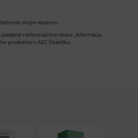
yšetrenie očným lekárom.
e uvedené v informačnom bloku „Informácia
eho produktov v ADC Číselníku.