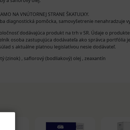
y a saflorový olej.
IAMO NA VNÚTORNEJ STRANE ŠKATUĽKY.
iba diagnostická pomôcka, samovyšetrenie nenahradzuje v
oločnosť dodávajúca produkt na trh v SR. Údaje o produkt
elník osoba zastupujúca dodávateľa ako správca portfólia j
úlad s aktuálne platnou legislatívou nesie dodávateľ.
tý (zinok)
,
saflorový (bodliakový) olej
,
zeaxantín