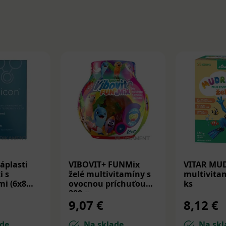
áplasti
VIBOVIT+ FUNMix
VITAR MU
i s
želé multivitamíny s
multivitam
i (6x8
ovocnou príchuťou
ks
200 g
9,07 €
8,12 €
de
Na sklade
Na skl