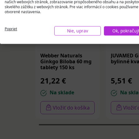
našich webových stránok, zobrazovanie prispôsobeného obsahu a na poskyto
skvelého zážitku z webových stránok. Pre viac informácií o cookies používame
otvorené nastavenia.
Poprieť
Nie, uprav
Ok, pokračuj
Webber Naturals
JUVAMED G
Ginkgo Biloba 60 mg
bylinné kv
tablety 150 ks
21,22 €
5,51 €
Na sklade
Na skla
Vložiť do košíka
Vložiť