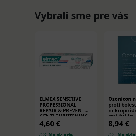
Vybrali sme pre vás
ELMEX SENSITIVE
Ozonicon n
PROFESSIONAL
proti bolest
REPAIR & PREVENT
mikroprúdm
GENTLE WHITENING,
cm) 1x4 ks
4,60 €
8,94 €
zubná pasta 75 ml
Na sklade
Na skla