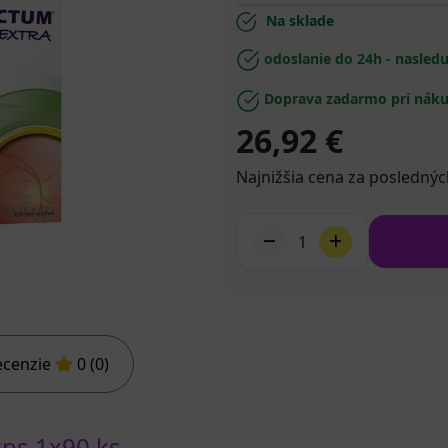
Na sklade
odoslanie do 24h - nasled
Doprava zadarmo pri náku
26,92 €
Najnižšia cena za poslednýc
1
ecenzie
0 (0)
ps 1x90 ks