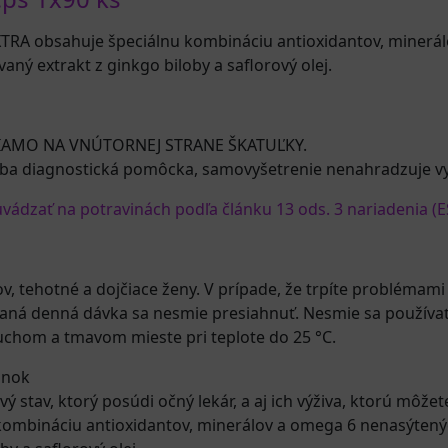
A obsahuje špeciálnu kombináciu antioxidantov, minerá
vaný extrakt z ginkgo biloby a saflorový olej.
IAMO NA VNÚTORNEJ STRANE ŠKATUĽKY.
iba diagnostická pomôcka, samovyšetrenie nenahradzuje v
ádzať na potravinách podľa článku 13 ods. 3 nariadenia (E
, tehotné a dojčiace ženy. V prípade, že trpíte problémami 
ná denná dávka sa nesmie presiahnuť. Nesmie sa používať 
chom a tmavom mieste pri teplote do 25 °C.
lnok
ý stav, ktorý posúdi očný lekár, a aj ich výživa, ktorú môžet
ombináciu antioxidantov, minerálov a omega 6 nenasýtených