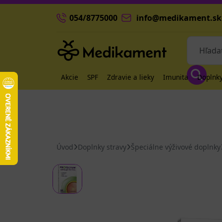
054/8775000
info@medikament.sk
Akcie
SPF
Zdravie a lieky
Imunita
Doplnky
Úvod
Doplnky stravy
Špeciálne výživové doplnky