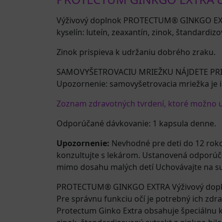
Výživový doplnok PROTECTUM® GINKGO EXTR
kyselín: luteín, zeaxantín, zinok, štandardizo
Zinok prispieva k udržaniu dobrého zraku.
SAMOVYŠETROVACIU MRIEŽKU NÁJDETE PR
Upozornenie: samovyšetrovacia mriežka je 
Zoznam zdravotných tvrdení, ktoré možno uv
Odporúčané dávkovanie: 1 kapsula denne.
Upozornenie:
Nevhodné pre deti do 12 rokov
konzultujte s lekárom. Ustanovená odporúča
mimo dosahu malých detí Uchovávajte na su
PROTECTUM® GINKGO EXTRA Výživový dop
Pre správnu funkciu očí je potrebný ich zdrav
Protectum Ginko Extra obsahuje špeciálnu k