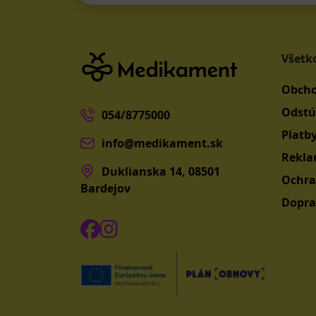
Všetk
Obcho
Odstú
054/8775000
Platb
info@medikament.sk
Rekla
Duklianska 14, 08501
Ochra
Bardejov
Dopra