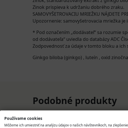
zinok, štandardizovaný extrakt z ginkgo bilob
Zinok prispieva k udržaniu dobrého zraku.
SAMOVYŠETROVACIU MRIEŽKU NÁJDETE PR
Upozornenie: samovyšetrovacia mriežka je 
* Pod označením „dodávateľ“ sa rozumie sp
od dodávateľa“ uviedla do databázy ADC Čís
Zodpovednosť za údaje v tomto bloku a ich s
Ginkgo biloba (ginkgo)
,
luteín
,
oxid zinočna
Podobné produkty
Používame cookies
Môžeme ich umiestniť na analýzu údajov o našich návštevníkoch, na zlepšenie