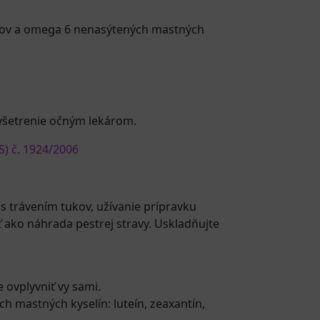
lov a omega 6 nenasýtených mastných
yšetrenie očným lekárom.
S) č. 1924/2006
s trávením tukov, užívanie prípravku
ako náhrada pestrej stravy. Uskladňujte
e ovplyvniť vy sami.
 mastných kyselín: luteín, zeaxantín,