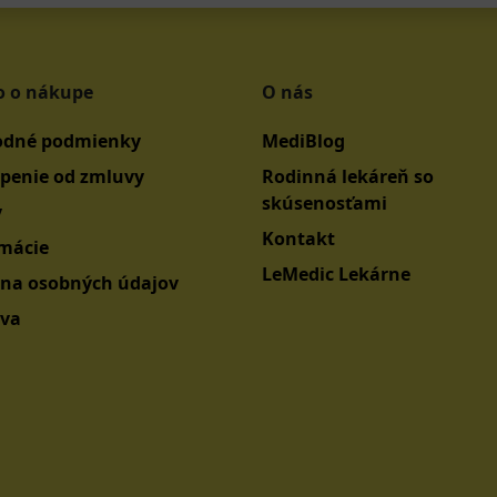
o o nákupe
O nás
dné podmienky
MediBlog
penie od zmluvy
Rodinná lekáreň so
skúsenosťami
y
Kontakt
mácie
LeMedic Lekárne
na osobných údajov
va