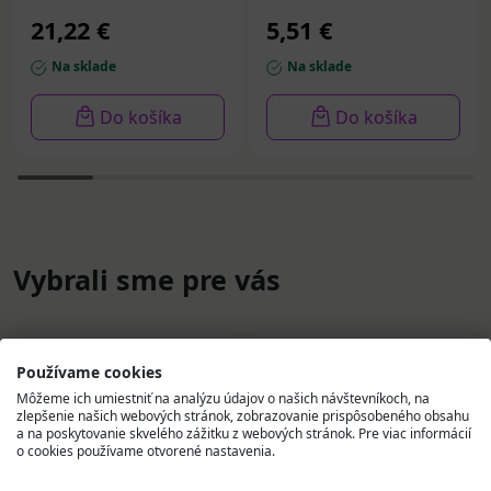
21,22 €
5,51 €
Na sklade
Na sklade
Do košíka
Do košíka
Vybrali sme pre vás
Používame cookies
Môžeme ich umiestniť na analýzu údajov o našich návštevníkoch, na
zlepšenie našich webových stránok, zobrazovanie prispôsobeného obsahu
a na poskytovanie skvelého zážitku z webových stránok. Pre viac informácií
o cookies používame otvorené nastavenia.