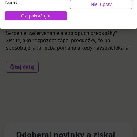
Poprieť
Nie, uprav
09.06.2026
#Trápi ma
Ok, pokračujte
Zápal predkožky – ako rozpoznať a liečiť?
Svrbenie, začervenanie alebo opuch predkožky?
Zistite, ako rozpoznať zápal predkožky, čo ho
spôsobuje, aká liečba pomáha a kedy navštíviť lekára.
Čítaj ďalej
Odoberaj novinky a získaj