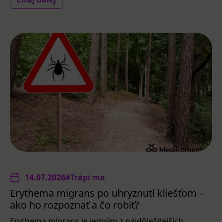
14.07.2026
#Trápi ma
Erythema migrans po uhryznutí kliešťom –
ako ho rozpoznať a čo robiť?
Erythema migrans je jedným z najdôležitejších