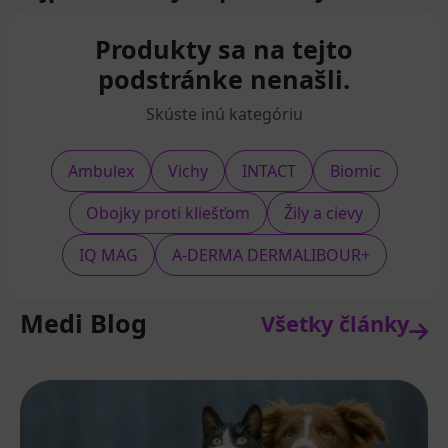
Produkty sa na tejto
podstránke nenašli.
Skúste inú kategóriu
Ambulex
Vichy
INTACT
Biomic
Obojky proti kliešťom
Žily a cievy
IQ MAG
A-DERMA DERMALIBOUR+
Medi Blog
Všetky články