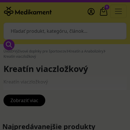
0
Úvod
Výživové doplnky pre športovcov
Kreatín a Anabolizéry
Kreatín viaczložkový
Kreatín viaczložkový
Kreatín viaczložkový
Zobraziť viac
Najpredávanejšie produkty