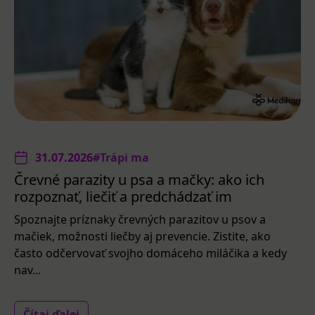
31.07.2026
#Trápi ma
Črevné parazity u psa a mačky: ako ich
rozpoznať, liečiť a predchádzať im
Spoznajte príznaky črevných parazitov u psov a
mačiek, možnosti liečby aj prevencie. Zistite, ako
často odčervovať svojho domáceho miláčika a kedy
nav...
Čítaj ďalej