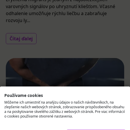
varovných signálov po uhryznutí kliešťom. Včasné
odhalenie umožňuje rýchlu liečbu a zabraňuje
rozvoju ly...
Čítaj ďalej
Používame cookies
Môžeme ich umiestniť na analýzu údajov o našich návštevníkoch, na
zlepšenie našich webových stránok, zobrazovanie prispôsobeného obsahu
a na poskytovanie skvelého zážitku z webových stránok. Pre viac informácií
o cookies používame otvorené nastavenia.