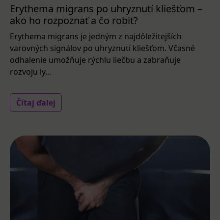
Erythema migrans po uhryznutí kliešťom –
ako ho rozpoznať a čo robiť?
Erythema migrans je jedným z najdôležitejších
varovných signálov po uhryznutí kliešťom. Včasné
odhalenie umožňuje rýchlu liečbu a zabraňuje
rozvoju ly...
Čítaj ďalej