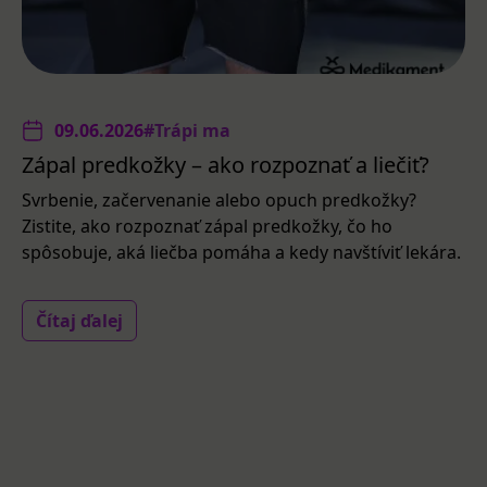
09.06.2026
#Trápi ma
Zápal predkožky – ako rozpoznať a liečiť?
Svrbenie, začervenanie alebo opuch predkožky?
Zistite, ako rozpoznať zápal predkožky, čo ho
spôsobuje, aká liečba pomáha a kedy navštíviť lekára.
Čítaj ďalej