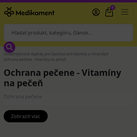
0
Úvod
Výživové doplnky pre športovcov
Vitamíny a minerály
Ochrana pečene - Vitamíny na pečeň
Ochrana pečene - Vitamíny
na pečeň
Ochrana pečene
Zobraziť viac