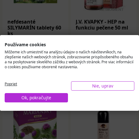
nefdesanté
J.V. KVAPKY - HEP na
SILYMARÍN tablety 60
funkciu pečene 50 ml
ks
Používame cookies
11,05 €
7,33 €
Môžeme ich umiestniť na analýzu údajov o našich návštevníkoch, na
zlepšenie našich webových stránok, zobrazovanie prispôsobeného obsahu
Na sklade
Na sklade
a na poskytovanie skvelého zážitku z webových stránok. Pre viac informácií
o cookies používame otvorené nastavenia.
Do košíka
Do košíka
Poprieť
Nie, uprav
Ok, pokračujte