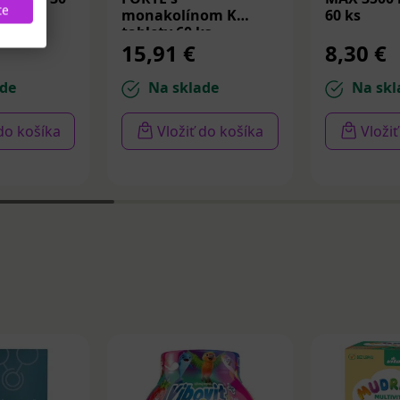
te
monakolínom K
60 ks
tablety 60 ks
15,91 €
8,30 €
de
Na sklade
Na skl
 do košíka
Vložiť do košíka
Vloži