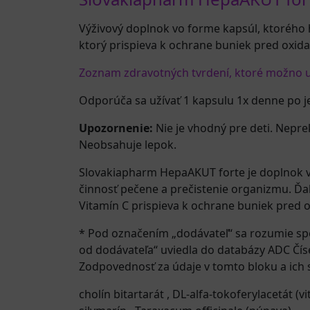
Výživový doplnok vo forme kapsúl, ktorého h
ktorý prispieva k ochrane buniek pred oxida
Zoznam zdravotných tvrdení, ktoré možno uv
Odporúča sa užívať 1 kapsulu 1x denne po je
Upozornenie:
Nie je vhodný pre deti. Nepre
Neobsahuje lepok.
Slovakiapharm HepaAKUT forte je doplnok vý
činnosť pečene a prečistenie organizmu. Ďal
Vitamín C prispieva k ochrane buniek pred o
* Pod označením „dodávateľ“ sa rozumie sp
od dodávateľa“ uviedla do databázy ADC Čís
Zodpovednosť za údaje v tomto bloku a ich s
cholín bitartarát
,
DL-alfa-tokoferylacetát (v