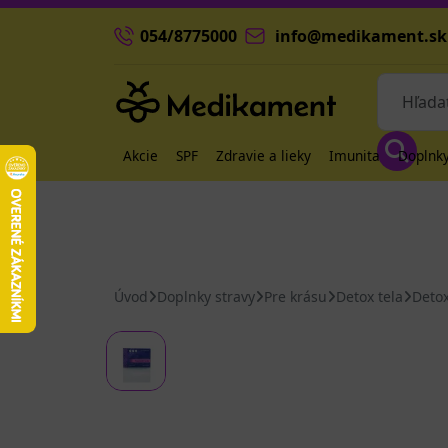
054/8775000
info@medikament.sk
Akcie
SPF
Zdravie a lieky
Imunita
Doplnky
Úvod
Doplnky stravy
Pre krásu
Detox tela
Deto