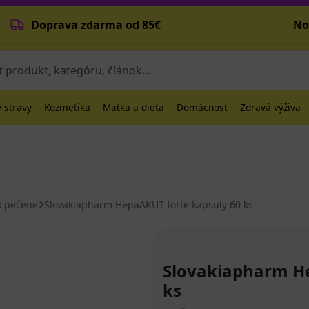
Doprava zdarma od 85€
No
 stravy
Kozmetika
Matka a dieťa
Domácnosť
Zdravá výživa
x pečene
Slovakiapharm HepaAKUT forte kapsuly 60 ks
Slovakiapharm He
ks