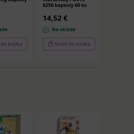
6250 kapsuly 60 ks
kapsuly 9
14,52 €
33,47 
ade
Na sklade
Na sk
ť do košíka
Vložiť do košíka
Vloži