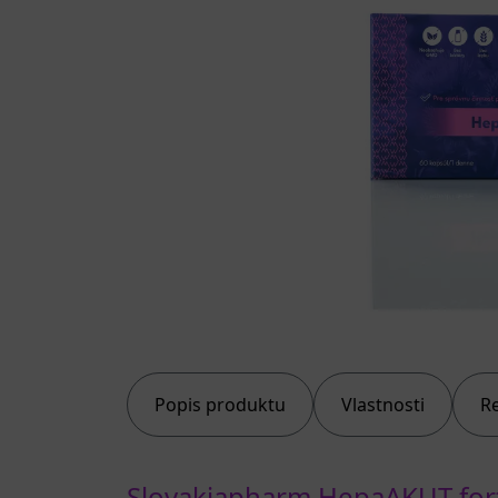
Popis produktu
Vlastnosti
R
Slovakiapharm HepaAKUT fort