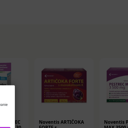
vanie
 PESTREC
Noventis ARTIČOKA
Noventis 
apsuly 30
FORTE s
MAX 3500 