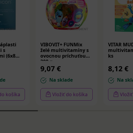
áplasti
VIBOVIT+ FUNMix
VITAR MU
i s
želé multivitamíny s
multivitam
i (6x8
ovocnou príchuťou
ks
200 g
9,07 €
8,12 €
de
Na sklade
Na skl
 do košíka
Vložiť do košíka
Vloži