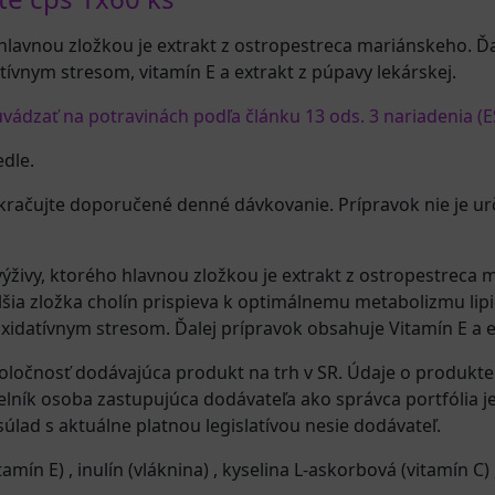
lavnou zložkou je extrakt z ostropestreca mariánskeho. Ďalš
tívnym stresom, vitamín E a extrakt z púpavy lekárskej.
ádzať na potravinách podľa článku 13 ods. 3 nariadenia (E
dle.
kračujte doporučené denné dávkovanie. Prípravok nie je urč
živy, ktorého hlavnou zložkou je extrakt z ostropestreca 
šia zložka cholín prispieva k optimálnemu metabolizmu lip
xidatívnym stresom. Ďalej prípravok obsahuje Vitamín E a e
oločnosť dodávajúca produkt na trh v SR. Údaje o produkt
elník osoba zastupujúca dodávateľa ako správca portfólia j
úlad s aktuálne platnou legislatívou nesie dodávateľ.
itamín E)
,
inulín (vláknina)
,
kyselina L-askorbová (vitamín C)