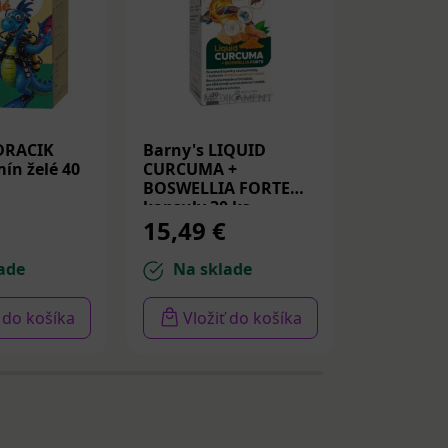
DRACIK
Barny's LIQUID
Medicube
ín želé 40
CURCUMA +
Peptide S
BOSWELLIA FORTE
Spevňujú
kapsuly 30 ks
PDRN a p
15,49 €
14,22 
30ml
ade
Na sklade
Na sk
ť do košíka
Vložiť do košíka
Vloži