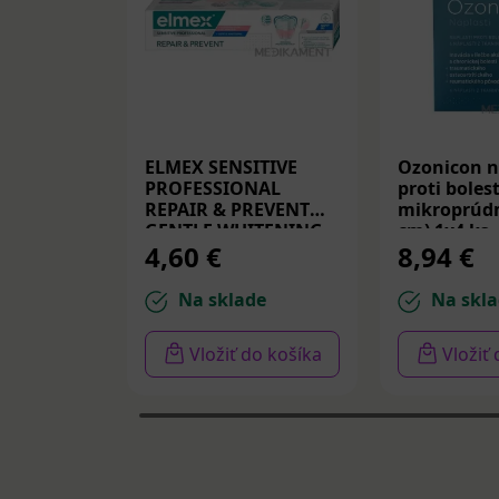
ELMEX SENSITIVE
Ozonicon n
PROFESSIONAL
proti bolest
REPAIR & PREVENT
mikroprúdm
GENTLE WHITENING,
cm) 1x4 ks
4,60 €
8,94 €
zubná pasta 75 ml
Na sklade
Na skla
Vložiť do košíka
Vložiť