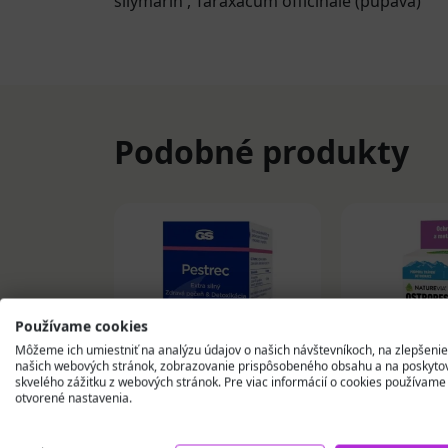
silymarín
,
Taraxacum officinale (púpava)
Podobné produkty
Používame cookies
Môžeme ich umiestniť na analýzu údajov o našich návštevníkoch, na zlepšenie
našich webových stránok, zobrazovanie prispôsobeného obsahu a na poskyto
skvelého zážitku z webových stránok. Pre viac informácií o cookies používame
otvorené nastavenia.
GS Pestrec 6500 mg
NATUREVIA
tablety 70 ks
LipoAktiv k