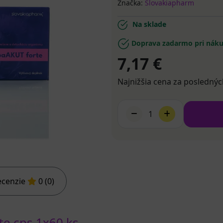
Značka:
Slovakiapharm
Na sklade
Doprava zadarmo pri náku
7,17 €
Najnižšia cena za poslednýc
1
ecenzie
0 (0)
e cps 1x60 ks