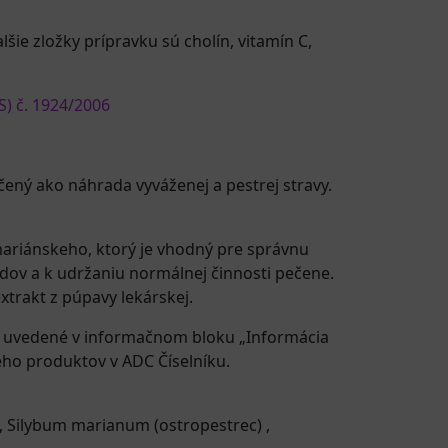
ie zložky prípravku sú cholín, vitamín C,
S) č. 1924/2006
ený ako náhrada vyváženej a pestrej stravy.
mariánskeho, ktorý je vhodný pre správnu
idov a k udržaniu normálnej činnosti pečene.
xtrakt z púpavy lekárskej.
e uvedené v informačnom bloku „Informácia
eho produktov v ADC Číselníku.
,
Silybum marianum (ostropestrec)
,