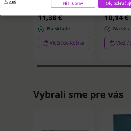
Poprieť
Nie, uprav
Ok, pokračuj
ks
11,38 €
10,14 €
Na sklade
Na skla
Vložiť do košíka
Vložiť
Vybrali sme pre vás