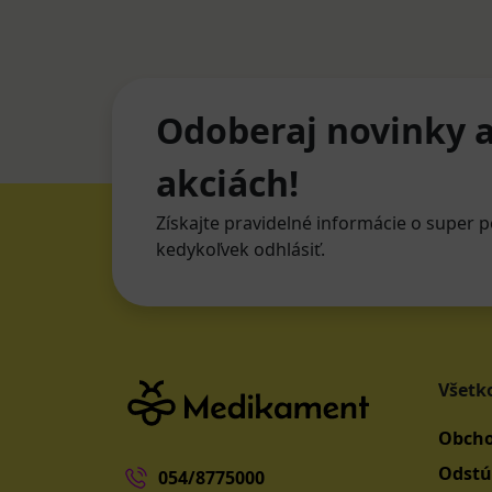
Odoberaj novinky a
akciách!
Získajte pravidelné informácie o super p
kedykoľvek odhlásiť.
Všetk
Obcho
Odstú
054/8775000