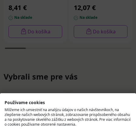
8,41 €
12,07 €
Na sklade
Na sklade
Do košíka
Do košíka
Vybrali sme pre vás
Používame cookies
Môžeme ich umiestniť na analýzu údajov o našich návštevníkoch, na
zlepšenie našich webových stránok, zobrazovanie prispôsobeného obsahu
a na poskytovanie skvelého zážitku z webových stránok. Pre viac informácií
o cookies používame otvorené nastavenia.