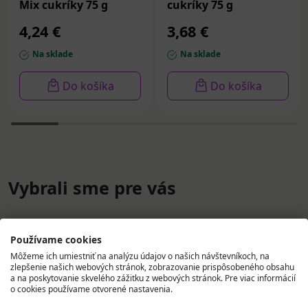
Mix cukríky 75 g
cukríky 75 g
4,24 €
3,68 €
Na sklade
Na sklade
Do košíka
Do košíka
Vybrali sme pre vás
Používame cookies
Môžeme ich umiestniť na analýzu údajov o našich návštevníkoch, na
zlepšenie našich webových stránok, zobrazovanie prispôsobeného obsahu
a na poskytovanie skvelého zážitku z webových stránok. Pre viac informácií
o cookies používame otvorené nastavenia.