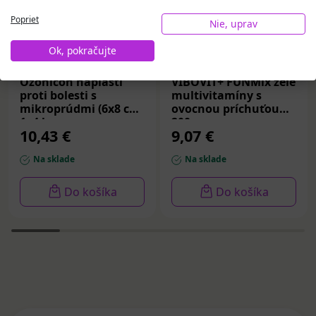
Poprieť
Nie, uprav
Ok, pokračujte
Ozonicon náplasti
VIBOVIT+ FUNMix želé
proti bolesti s
multivitamíny s
mikroprúdmi (6x8 cm)
ovocnou príchuťou
1x4 ks
200 g
10,43 €
9,07 €
Na sklade
Na sklade
Do košíka
Do košíka