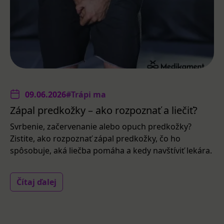
09.06.2026
#Trápi ma
Zápal predkožky – ako rozpoznať a liečiť?
Svrbenie, začervenanie alebo opuch predkožky?
Zistite, ako rozpoznať zápal predkožky, čo ho
spôsobuje, aká liečba pomáha a kedy navštíviť lekára.
Čítaj ďalej