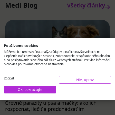
Medi Blog
Všetky články
Používame cookies
Môžeme ich umiestniť na analýzu údajov o našich návštevníkoch, na
zlepšenie našich webových stránok, zobrazovanie prispôsobeného obsahu
a na poskytovanie skvelého zážitku z webových stránok. Pre viac informácií
o cookies používame otvorené nastavenia.
Poprieť
Nie, uprav
Ok, pokračujte
31.07.2026
#Trápi ma
Črevné parazity u psa a mačky: ako ich
rozpoznať, liečiť a predchádzať im