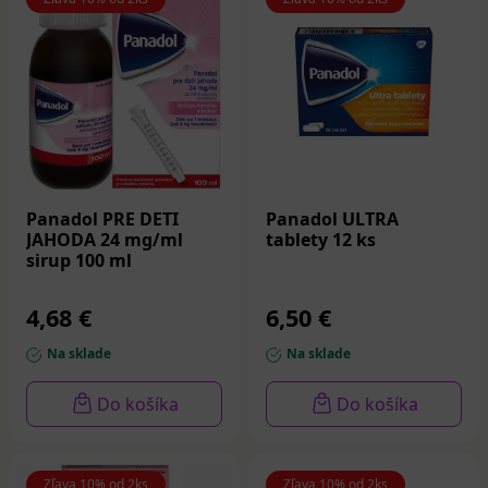
Panadol PRE DETI
Panadol ULTRA
JAHODA 24 mg/ml
tablety 12 ks
sirup 100 ml
4,68 €
6,50 €
Na sklade
Na sklade
Do košíka
Do košíka
Zľava 10% od 2ks
Zľava 10% od 2ks