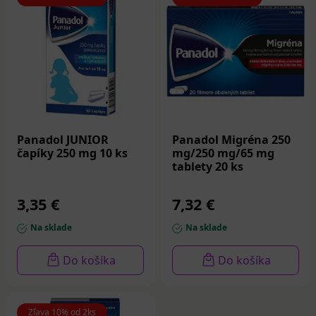
Panadol JUNIOR
Panadol Migréna 250
čapíky 250 mg 10 ks
mg/250 mg/65 mg
tablety 20 ks
3,35 €
7,32 €
Na sklade
Na sklade
Do košíka
Do košíka
Zľava 10% od 2ks