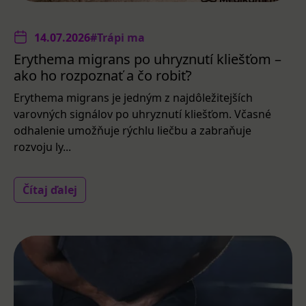
14.07.2026
#Trápi ma
Erythema migrans po uhryznutí kliešťom –
ako ho rozpoznať a čo robiť?
Erythema migrans je jedným z najdôležitejších
varovných signálov po uhryznutí kliešťom. Včasné
odhalenie umožňuje rýchlu liečbu a zabraňuje
rozvoju ly...
Čítaj ďalej