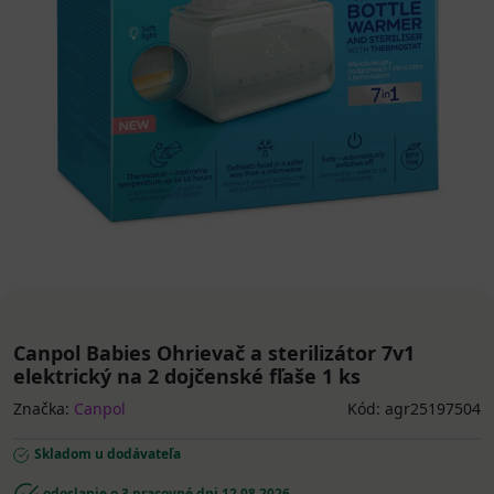
Canpol Babies Ohrievač a sterilizátor 7v1
elektrický na 2 dojčenské fľaše 1 ks
Značka:
Canpol
Kód: agr25197504
Skladom u dodávateľa
odoslanie o 3 pracovné dni
12.08.2026