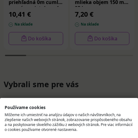
priehľadná 0m cumlík
mlieka objem 150 ml
s prvým prietokom 1
25 ks
10,41 €
7,20 €
ks
Na sklade
Na sklade
Do košíka
Do košíka
Vybrali sme pre vás
Používame cookies
Môžeme ich umiestniť na analýzu údajov o našich návštevníkoch, na
zlepšenie našich webových stránok, zobrazovanie prispôsobeného obsahu
a na poskytovanie skvelého zážitku z webových stránok. Pre viac informácií
o cookies používame otvorené nastavenia.