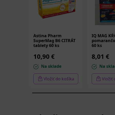
Astina Pharm
IQ MAG KŔ
SuperMag B6 CITRÁT
pomarančov
tablety 60 ks
60 ks
10,90 €
8,01 €
Na sklade
Na skla
Vložiť do košíka
Vložiť