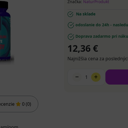
Značka:
NaturProdukt
Na sklade
odoslanie do 24h - nasled
Doprava zadarmo pri náku
12,36 €
Najnižšia cena za poslednýc
1
ecenzie
0 (0)
itamínom.