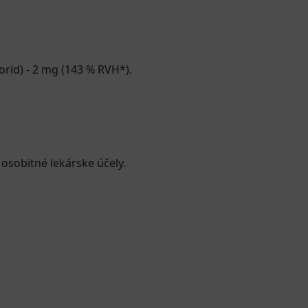
orid) - 2 mg (143 % RVH*).
 osobitné lekárske účely.