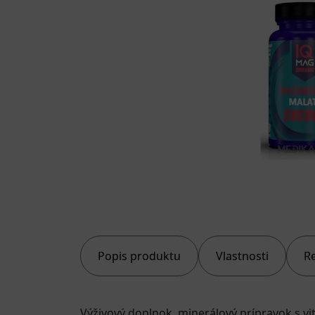
Popis produktu
Vlastnosti
R
Výživový doplnok, minerálový prípravok s v