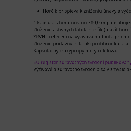
Horčík prispieva k zníženiu únavy a vyč
1 kapsula s hmotnosťou 780,0 mg obsahuje:
Zloženie aktívnych látok: horčík (malát hore
*RVH - referenčná výživová hodnota priem
Zloženie prídavných látok: protihrudkujúca l
Kapsula: hydroxypropylmetylcelulóza.
EÚ register zdravotných tvrdení publikovan
Výživové a zdravotné tvrdenia sa v zmysle a