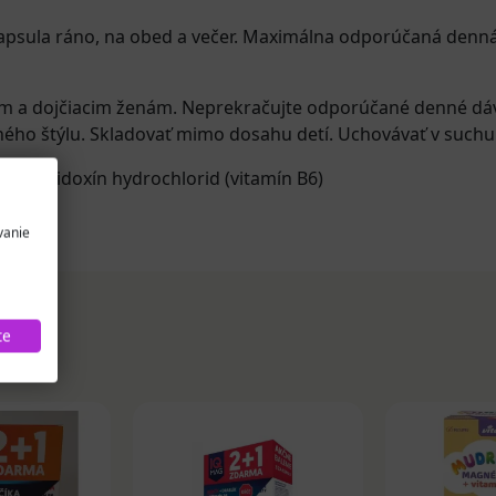
 kapsula ráno, na obed a večer. Maximálna odporúčaná denná
m a dojčiacim ženám. Neprekračujte odporúčané denné dáv
ého štýlu. Skladovať mimo dosahu detí. Uchovávať v suchu a
um)
,
pyridoxín hydrochlorid (vitamín B6)
vanie
te