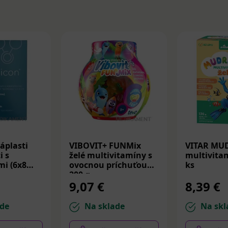
áplasti
VIBOVIT+ FUNMix
VITAR MU
i s
želé multivitamíny s
multivitam
i (6x8
ovocnou príchuťou
ks
200 g
9,07 €
8,39 €
de
Na sklade
Na skl