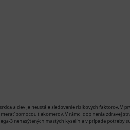
ca a ciev je neustále sledovanie rizikových faktorov. V p
jú merať pomocou tlakomerov. V rámci doplnenia zdravej st
ega-3 nenasýtených mastých kyselín a v prípade potreby sup