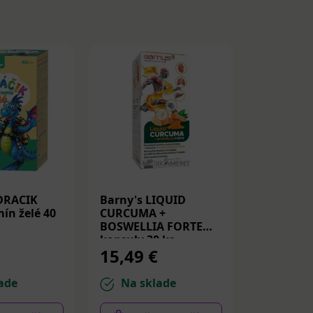
DRACIK
Barny's LIQUID
Medicube
ín želé 40
CURCUMA +
Peptide S
BOSWELLIA FORTE
Spevňujú
kapsuly 30 ks
PDRN a p
15,49 €
14,22 
30ml
ade
Na sklade
Na sk