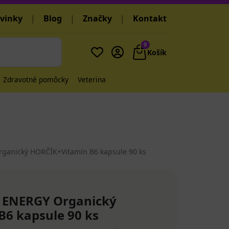
vinky
|
Blog
|
Značky
|
Kontakt
0
Košík
Zdravotné pomôcky
Veterina
anický HORČÍK+Vitamín B6 kapsule 90 ks
 ENERGY Organický
6 kapsule 90 ks