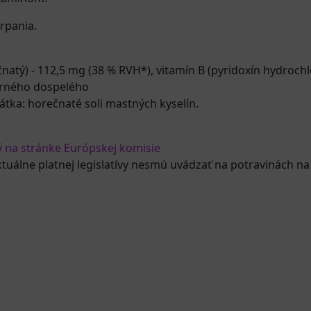
erpania.
čnatý) - 112,5 mg (38 % RVH*), vitamín B (pyridoxín hydrochl
erného dospelého
átka: horečnaté soli mastných kyselín.
ý na stránke Európskej komisie
ktuálne platnej legislatívy nesmú uvádzať na potravinách na