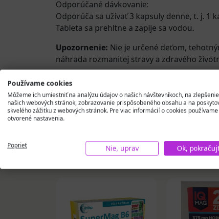
Odporúčané dávkovanie:
Odporúča sa užívať 3 kapsuly denne, t. j. 1
Tableta sa prehltne a zapije sa vodou.
Upozornenie:
Nie je určené deťom, tehotný
náhrada rozmanitej stravy a zdravého životn
jablčnan/malát horečnatý (horčík/magnézi
Používame cookies
Môžeme ich umiestniť na analýzu údajov o našich návštevníkoch, na zlepšenie
našich webových stránok, zobrazovanie prispôsobeného obsahu a na poskyto
skvelého zážitku z webových stránok. Pre viac informácií o cookies používame
otvorené nastavenia.
Poprieť
Podobné produkty
Nie, uprav
Ok, pokračuj