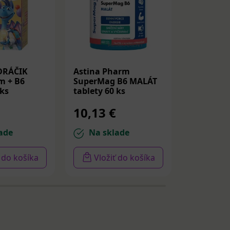
DRÁČIK
Astina Pharm
IQ MAG H
m + B6
SuperMag B6 MALÁT
mg + Vit
 ks
tablety 60 ks
kapsuly 6
10,13 €
7,01 €
ade
Na sklade
Na sk
ť do košíka
Vložiť do košíka
Vloži