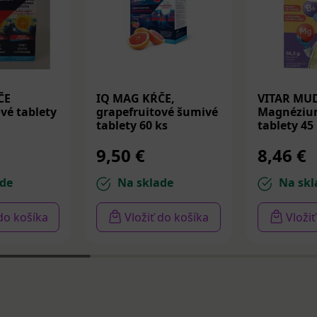
ČE
IQ MAG KŔČE,
VITAR MU
é tablety
grapefruitové šumivé
Magnéziu
tablety 60 ks
tablety 45
9,50 €
8,46 €
de
Na sklade
Na skl
 do košíka
Vložiť do košíka
Vloži