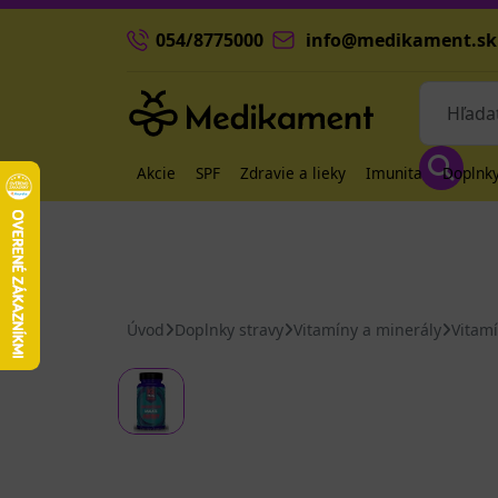
054/8775000
info@medikament.sk
Akcie
SPF
Zdravie a lieky
Imunita
Doplnky
Úvod
Doplnky stravy
Vitamíny a minerály
Vitam