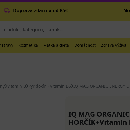
Doprava zdarma od 85€
No
 stravy
Kozmetika
Matka a dieťa
Domácnosť
Zdravá výživa
íny
Vitamín B
Pyridoxín - vitamín B6
IQ MAG ORGANIC ENERGY Org
IQ MAG ORGANIC
HORČÍK+Vitamín B