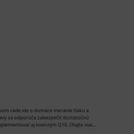
rvom rade ide o domáce meranie tlaku a
ravy sa odporúča zabezpečiť dostatočnú
lementovať aj koenzým Q10. čítajte viac...