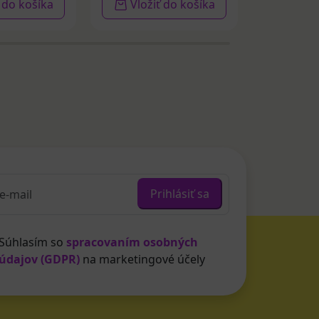
ť do košíka
Vložiť do košíka
Vloži
Prihlásiť sa
Súhlasím so
spracovaním osobných
údajov (GDPR)
na marketingové účely