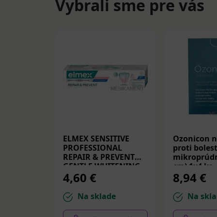
Vybrali sme pre vás
ELMEX SENSITIVE
Ozonicon n
PROFESSIONAL
proti bolest
REPAIR & PREVENT
mikroprúdm
GENTLE WHITENING,
cm) 1x4 ks
4,60 €
8,94 €
zubná pasta 75 ml
Na sklade
Na skla