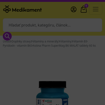
0
Úvod
Doplnky stravy
Vitamíny a minerály
Vitamíny
Vitamín B
Pyridoxín - vitamín B6
Astina Pharm SuperMag B6 MALÁT tablety 60 ks