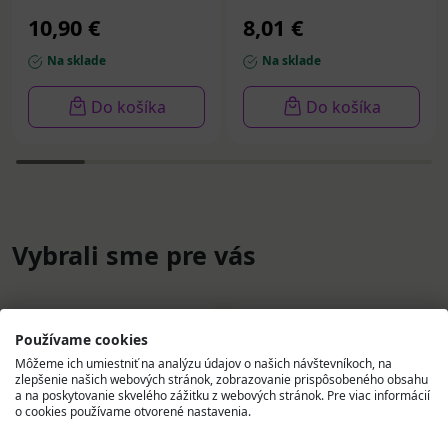
10,90 €
8,01 €
Na sklade
Na sklade
Do košíka
Do košíka
Vybrali sme pre vás
Používame cookies
Môžeme ich umiestniť na analýzu údajov o našich návštevníkoch, na
zlepšenie našich webových stránok, zobrazovanie prispôsobeného obsahu
a na poskytovanie skvelého zážitku z webových stránok. Pre viac informácií
o cookies používame otvorené nastavenia.