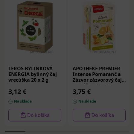
LEROS BYLINKOVÁ
APOTHEKE PREMIER
ENERGIA bylinný čaj
Intense Pomaranč a
vrecúška 20 x 2 g
Zázvor zázvorový čaj
vrecúška 20 x 2,5 g
3,12 €
3,75 €
Na sklade
Na sklade
Do košíka
Do košíka