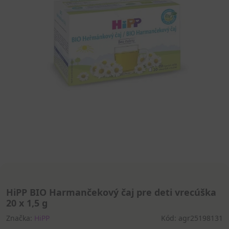
HiPP BIO Harmančekový čaj pre deti vrecúška
20 x 1,5 g
Značka:
HiPP
Kód: agr25198131