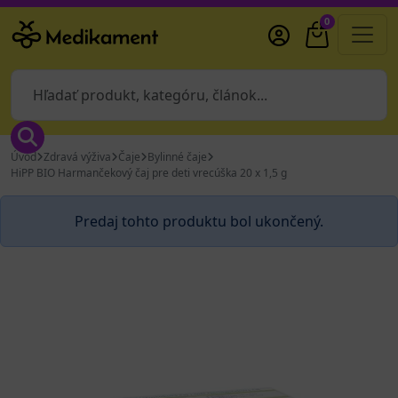
0
Úvod
Zdravá výživa
Čaje
Bylinné čaje
HiPP BIO Harmančekový čaj pre deti vrecúška 20 x 1,5 g
Predaj tohto produktu bol ukončený.