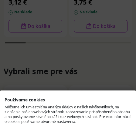
3,12 €
3,75 €
Na sklade
Na sklade
Do košíka
Do košíka
Vybrali sme pre vás
Používame cookies
Môžeme ich umiestniť na analýzu údajov o našich návštevníkoch, na
zlepšenie našich webových stránok, zobrazovanie prispôsobeného obsahu
a na poskytovanie skvelého zážitku z webových stránok. Pre viac informácií
o cookies používame otvorené nastavenia.