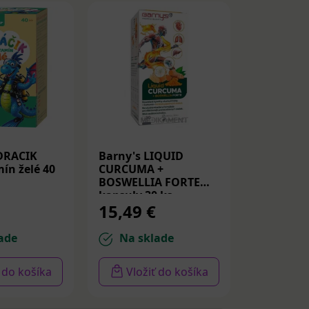
DRACIK
Barny's LIQUID
Medicube
ín želé 40
CURCUMA +
Peptide S
BOSWELLIA FORTE
Spevňujú
kapsuly 30 ks
PDRN a p
15,49 €
14,22 
30ml
ade
Na sklade
Na sk
ť do košíka
Vložiť do košíka
Vloži