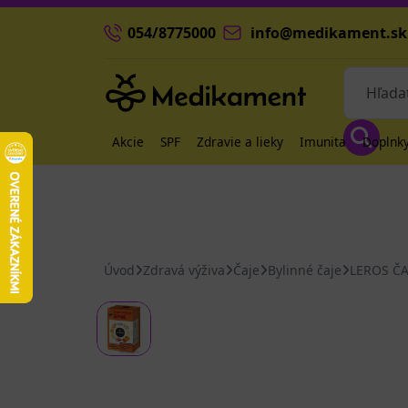
054/8775000
info@medikament.sk
Akcie
SPF
Zdravie a lieky
Imunita
Doplnky
Úvod
Zdravá výživa
Čaje
Bylinné čaje
LEROS ČA