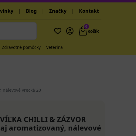
vinky
|
Blog
|
Značky
|
Kontakt
0
Košík
Zdravotné pomôcky
Veterina
 nálevové vrecká 20
VÍĽKA CHILLI & ZÁZVOR
čaj aromatizovaný, nálevové