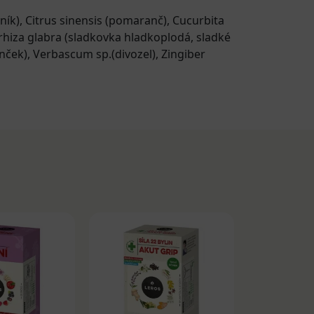
ník)
,
Citrus sinensis (pomaranč)
,
Cucurbita
rhiza glabra (sladkovka hladkoplodá, sladké
inček)
,
Verbascum sp.(divozel)
,
Zingiber