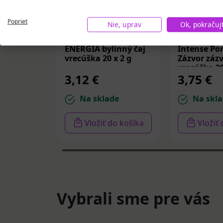
Poprieť
Nie, uprav
Ok, pokračuj
LEROS BYLINKOVÁ
APOTHEKE 
ENERGIA bylinný čaj
Intense Po
vrecúška 20 x 2 g
Zázvor zázv
vrecúška 20
3,12 €
3,75 €
Na sklade
Na skla
Vložiť do košíka
Vložiť
Vybrali sme pre vás