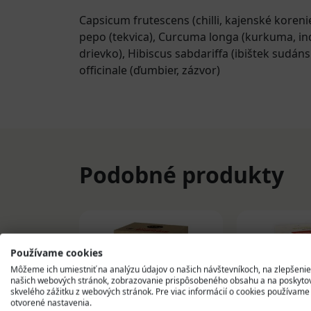
Capsicum frutescens (chilli, kajenské koreni
pepo (tekvica)
,
Curcuma longa (kurkuma, in
drievko)
,
Hibiscus sabdariffa (ibištek sudáns
officinale (ďumbier, zázvor)
Podobné produkty
Používame cookies
Môžeme ich umiestniť na analýzu údajov o našich návštevníkoch, na zlepšenie
našich webových stránok, zobrazovanie prispôsobeného obsahu a na poskyto
skvelého zážitku z webových stránok. Pre viac informácií o cookies používame
otvorené nastavenia.