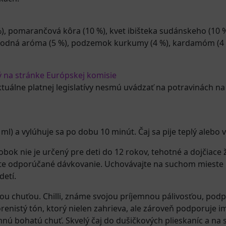
), pomarančová kôra (10 %), kvet ibišteka sudánskeho (10 %
rírodná aróma (5 %), podzemok kurkumy (4 %), kardamóm (4 %)
ý na stránke Európskej komisie
ktuálne platnej legislatívy nesmú uvádzať na potravinách na
ml) a vylúhuje sa po dobu 10 minút. Čaj sa pije teplý alebo v
ok nie je určený pre deti do 12 rokov, tehotné a dojčiace ž
jte odporúčané dávkovanie. Uchovávajte na suchom mieste p
etí.
nou chuťou. Chilli, známe svojou príjemnou pálivosťou, pod
orenistý tón, ktorý nielen zahrieva, ale zároveň podporuje 
mnú bohatú chuť. Skvelý čaj do dušičkových plieskaníc a na 