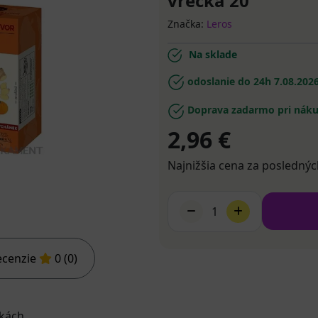
vrecká 20
Značka:
Leros
Na sklade
odoslanie do 24h
7.08.202
Doprava zadarmo pri náku
2,96 €
Najnižšia cena za poslednýc
1
ecenzie
0 (0)
kách.