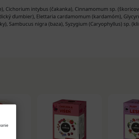
e)
,
Cichorium intybus (čakanka)
,
Cinnamomum sp. (škoricov
dický ďumbier)
,
Elettaria cardamomum (kardamóm)
,
Glycyr
ky)
,
Sambucus nigra (baza)
,
Syzygium (Caryophyllus) sp. (kl
vanie