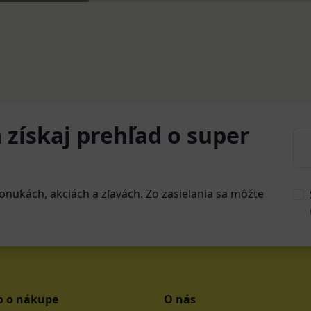
 získaj prehľad o super
onukách, akciách a zľavách. Zo zasielania sa môžte
o o nákupe
O nás