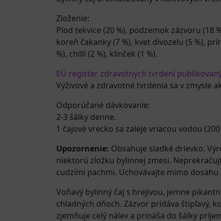
Zloženie:
Plod tekvice (20 %), podzemok zázvoru (18 %
koreň čakanky (7 %), kvet divozelu (5 %), p
%), chilli (2 %), klinček (1 %).
EÚ register zdravotných tvrdení publikovan
Výživové a zdravotné tvrdenia sa v zmysle a
Odporúčané dávkovanie:
2-3 šálky denne.
1 čajové vrecko sa zaleje vriacou vodou (200 
Upozornenie:
Obsahuje sladké drievko. Výrob
niektorú zložku bylinnej zmesi. Neprekraču
cudzími pachmi. Uchovávajte mimo dosahu d
Voňavý bylinný čaj s hrejivou, jemne pikant
chladných dňoch. Zázvor pridáva štipľavý, k
zjemňuje celý nálev a prináša do šálky príje