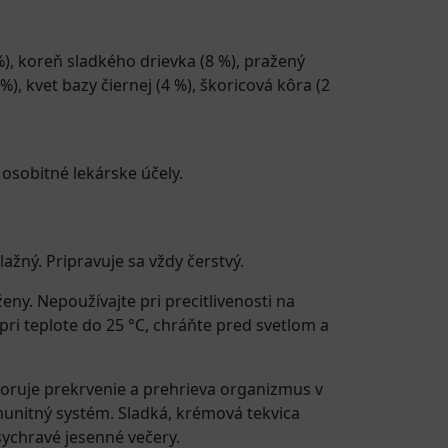
), koreň sladkého drievka (8 %), pražený
, kvet bazy čiernej (4 %), škoricová kôra (2
 osobitné lekárske účely.
lažný. Pripravuje sa vždy čerstvý.
eny. Nepoužívajte pri precitlivenosti na
ri teplote do 25 °C, chráňte pred svetlom a
poruje prekrvenie a prehrieva organizmus v
imunitný systém. Sladká, krémová tekvica
sychravé jesenné večery.