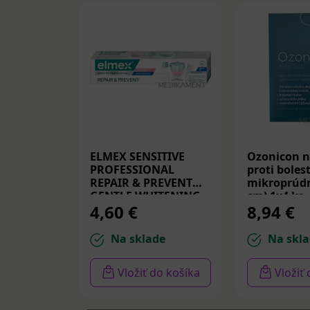
ELMEX SENSITIVE
Ozonicon n
PROFESSIONAL
proti bolest
REPAIR & PREVENT
mikroprúdm
GENTLE WHITENING,
cm) 1x4 ks
4,60 €
8,94 €
zubná pasta 75 ml
Na sklade
Na skla
Vložiť do košíka
Vložiť