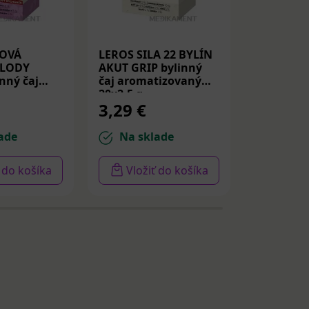
JOVÁ
LEROS SILA 22 BYLÍN
Biogena 
PLODY
AKUT GRIP bylinný
BOOST E
nný čaj
čaj aromatizovaný
bylinný č
20x2,5 g
20 x 1,8 g
3,29 €
2,89 €
ade
Na sklade
Na sk
ť do košíka
Vložiť do košíka
Vloži