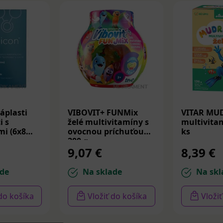
áplasti
VIBOVIT+ FUNMix
VITAR MU
i s
želé multivitamíny s
multivitam
i (6x8
ovocnou príchuťou
ks
200 g
9,07 €
8,39 €
de
Na sklade
Na skl
 do košíka
Vložiť do košíka
Vloži