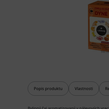
Popis produktu
Vlastnosti
R
Bylinný čaj aromatizovaný v nálevových vrec