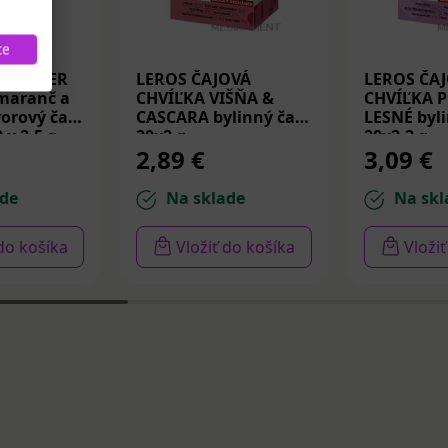
te
PREMIER
LEROS ČAJOVÁ
LEROS ČA
maranč a
CHVÍĽKA VIŠŇA &
CHVÍĽKA 
orový čaj
CASCARA bylinný čaj
LESNÉ byli
 x 2,5 g
20x2 g
20x2,2 g
2,89 €
3,09 €
de
Na sklade
Na skl
 do košíka
Vložiť do košíka
Vloži