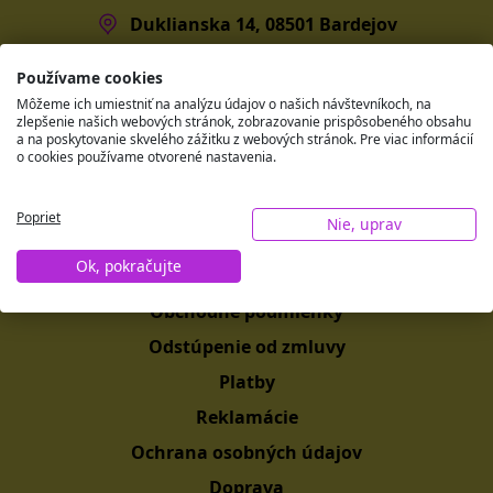
Duklianska 14, 08501 Bardejov
Používame cookies
Môžeme ich umiestniť na analýzu údajov o našich návštevníkoch, na
zlepšenie našich webových stránok, zobrazovanie prispôsobeného obsahu
a na poskytovanie skvelého zážitku z webových stránok. Pre viac informácií
o cookies používame otvorené nastavenia.
Poprieť
Nie, uprav
Všetko o nákupe
Ok, pokračujte
Obchodné podmienky
Odstúpenie od zmluvy
Platby
Reklamácie
Ochrana osobných údajov
Doprava