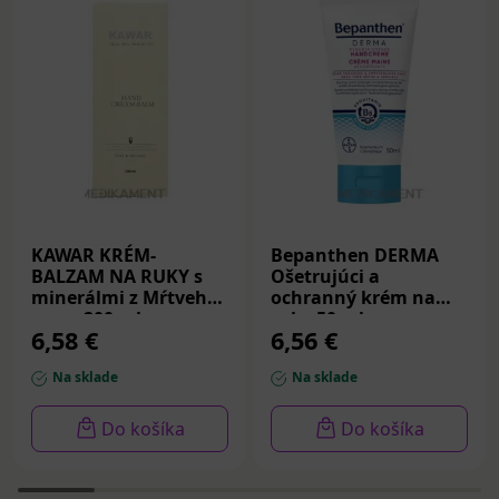
KAWAR KRÉM-
Bepanthen DERMA
BALZAM NA RUKY s
Ošetrujúci a
minerálmi z Mŕtveho
ochranný krém na
mora 200 ml
ruky 50 ml
6,58 €
6,56 €
Na sklade
Na sklade
Do košíka
Do košíka