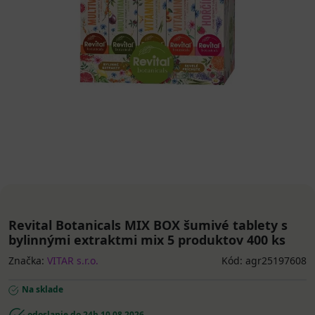
Revital Botanicals MIX BOX šumivé tablety s
bylinnými extraktmi mix 5 produktov 400 ks
Značka:
VITAR s.r.o.
Kód: agr25197608
Na sklade
odoslanie do 24h
10.08.2026