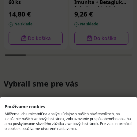
60 ks
Imunita + Betaglukán
želatínové tablety,
14,80 €
9,26 €
príchuť malina a
čučori
Na sklade
Na sklade
Do košíka
Do košíka
Vybrali sme pre vás
Používame cookies
Môžeme ich umiestniť na analýzu údajov o našich návštevníkoch, na
zlepšenie našich webových stránok, zobrazovanie prispôsobeného obsahu
a na poskytovanie skvelého zážitku z webových stránok. Pre viac informácií
o cookies používame otvorené nastavenia.