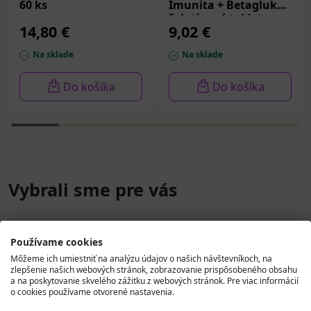
60 ks
Imunita + Betaglukán
želatínové tablety,
14,80 €
9,02 €
príchuť malina a
čučori
Na sklade
Na sklade
Do košíka
Do košíka
Vybrali sme pre vás
Používame cookies
Môžeme ich umiestniť na analýzu údajov o našich návštevníkoch, na
zlepšenie našich webových stránok, zobrazovanie prispôsobeného obsahu
a na poskytovanie skvelého zážitku z webových stránok. Pre viac informácií
o cookies používame otvorené nastavenia.