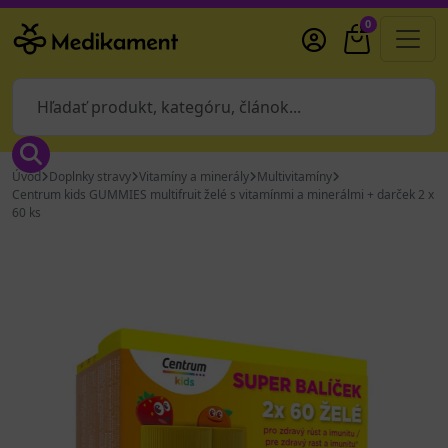
0
Úvod
Doplnky stravy
Vitamíny a minerály
Multivitamíny
Centrum kids GUMMIES multifruit želé s vitamínmi a minerálmi + darček 2 x
60 ks