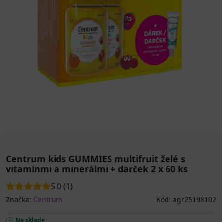
Centrum kids GUMMIES multifruit želé s
vitamínmi a minerálmi + darček 2 x 60 ks
5.0 (1)
Značka:
Centrum
Kód: agr25198102
Na sklade