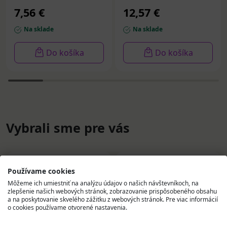
7,56 €
12,57 €
Na sklade
Na sklade
Do košíka
Do košíka
Vybrali sme pre vás
Používame cookies
Môžeme ich umiestniť na analýzu údajov o našich návštevníkoch, na
zlepšenie našich webových stránok, zobrazovanie prispôsobeného obsahu
a na poskytovanie skvelého zážitku z webových stránok. Pre viac informácií
o cookies používame otvorené nastavenia.