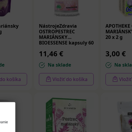
riánsky
NástrojeZdravia
APOTHEKE 
g
OSTROPESTREC
MARIÁNSKY
MARIÁNSKY
20 x 2 g
BIOESSENSE kapsuly 60
ks
11,46 €
3,00 €
de
Na sklade
Na skl
 do košíka
Vložiť do košíka
Vloži
vanie