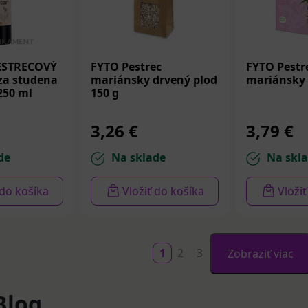
ESTRECOVÝ
FYTO Pestrec
FYTO Pestr
za studena
mariánsky drvený plod
mariánsky 
250 ml
150 g
3,26 €
3,79 €
de
Na sklade
Na skl
 do košíka
Vložiť do košíka
Vloži
1
2
3
Zobraziť viac
Blog