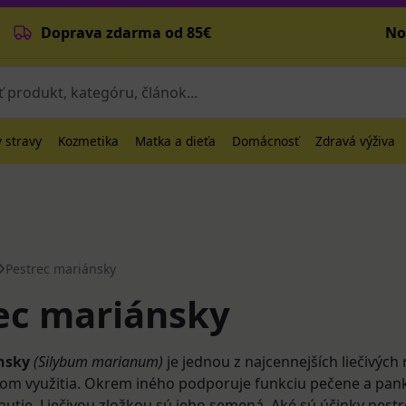
Doprava zdarma od 85€
No
 stravy
Kozmetika
Matka a dieťa
Domácnosť
Zdravá výživa
Pestrec mariánsky
ec mariánsky
nsky
(Silybum marianum)
je jednou z najcennejších liečivých 
om využitia. Okrem iného podporuje funkciu pečene a pan
nutie. Liečivou zložkou sú jeho semená. Aké sú účinky pest