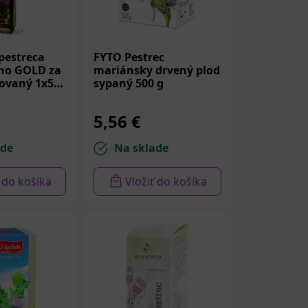
a kedy?
čených na
 pestreca
FYTO Pestrec
kým ľuďom s
ho GOLD za
mariánsky drvený plod
obo užívajúcim
sovaný 1x500
sypaný 500 g
itídy a používa
5,56 €
vky z
ade
Na sklade
ť do košíka
Vložiť do košíka
tejšie tablety
c mariánsky na
islosti od jeho
ovom letáku
mi, vrátane