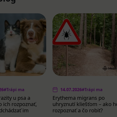
26
#Trápi ma
14.07.2026
#Trápi ma
azity u psa a
Erythema migrans po
 ich rozpoznať,
uhryznutí kliešťom – ako h
redchádzať im
rozpoznať a čo robiť?