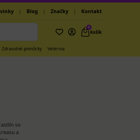
vinky
|
Blog
|
Značky
|
Kontakt
0
Košík
Zdravotné pomôcky
Veterina
rastlín so
kreasu a
reca