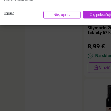
VALDEMAR
NATURA, s.r.o.
(1)
Poprieť
Nie, uprav
Ok, pokračuj
J.P.M Szupina
MedPharma
Spolka Jawna
Silymarín 
ALTER MEDICA
tablety 67 k
(1)
8,99 €
Na skla
Vložiť