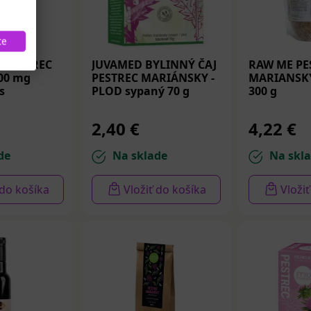
te
 PESTREC
JUVAMED BYLINNÝ ČAJ
RAW ME PE
200 mg
PESTREC MARIÁNSKY -
MARIANSK
s
PLOD sypaný 70 g
300 g
2,40 €
4,22 €
de
Na sklade
Na skl
 do košíka
Vložiť do košíka
Vloži