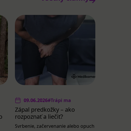
09.06.2026
#Trápi ma
Zápal predkožky – ako
o
rozpoznať a liečiť?
Svrbenie, začervenanie alebo opuch