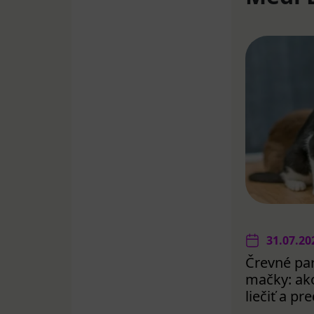
31.07.20
Črevné par
mačky: ako
liečiť a p