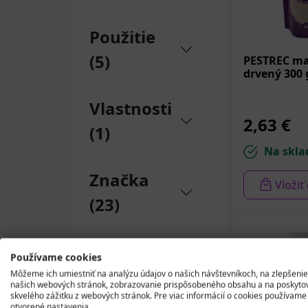
Natur Press
Team Kft (1)
Použitie
TEREZIA
COMPANY s.r.o.
(5)
PESTREC ma
(1)
drvený 300 
Jamieson
Vlastnosti
Laboratories (1)
2,63 €
ALTER MEDICA
(1)
Jan Szupina (1)
Na skla
MedPharma,
spol. s r.o. (1)
Značka
Vložiť
BIOVIT IMPEX
(23)
CO.ČR, s.r.o. (1)
VALEANT
Canada
Používame cookies
Consumer
Môžeme ich umiestniť na analýzu údajov o našich návštevníkoch, na zlepšenie
Products (1)
našich webových stránok, zobrazovanie prispôsobeného obsahu a na poskyto
GREŠÍK
skvelého zážitku z webových stránok. Pre viac informácií o cookies používame
otvorené nastavenia.