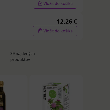
alších
Vložiť do košíka
 aj kyselina
vne vlastnosti.
tráveniu a
12,26 €
držaniu zdravej
Vložiť do košíka
osy pre zdravie
39 nájdených
produktov
nych
eľmi obľúbené
ný plod
 vodou.
1/3 pohára