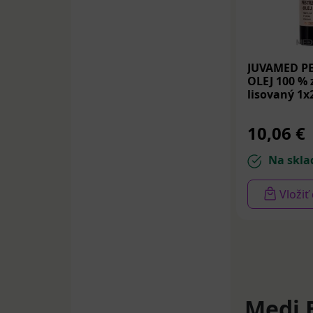
JUVAMED P
OLEJ 100 % 
lisovaný 1x
10,06 €
Na skla
Vložiť
Medi 