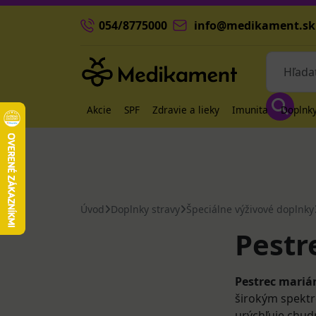
054/8775000
info@medikament.sk
Akcie
SPF
Zdravie a lieky
Imunita
Doplnky
Úvod
Doplnky stravy
Špeciálne výživové doplnky
Pestr
Pestrec mariá
širokým spektr
urýchľuje chud