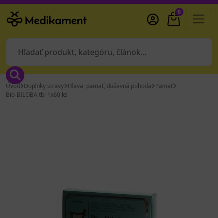
0
Úvod
Doplnky stravy
Hlava, pamäť, duševná pohoda
Pamäť
Bio-BILOBA tbl 1x60 ks