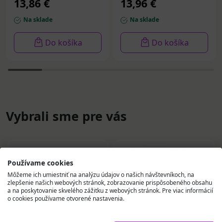
13,86 €
13,96 €
Na sklade
Na sklade
Do košíka
Do košíka
Vybrali sme pre vás
Používame cookies
Môžeme ich umiestniť na analýzu údajov o našich návštevníkoch, na
zlepšenie našich webových stránok, zobrazovanie prispôsobeného obsahu
a na poskytovanie skvelého zážitku z webových stránok. Pre viac informácií
o cookies používame otvorené nastavenia.