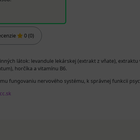
ecenzie
0 (0)
ch látok: levandule lekárskej (extrakt z vňate), extraktu va
um), horčíka a vitamínu B6.
nemu fungovaniu nervového systému, k správnej funkcii psyc
cc.sk