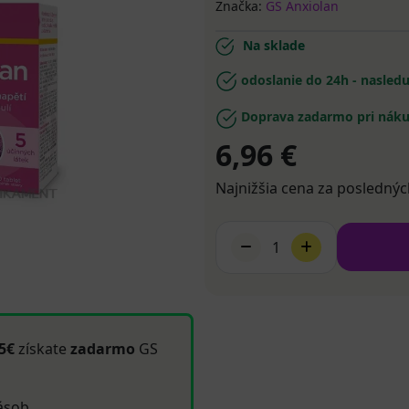
Značka:
GS Anxiolan
Na sklade
odoslanie do 24h - nasled
Doprava zadarmo pri náku
6,96 €
Najnižšia cena za poslednýc
1
15€
získate
zadarmo
GS
ásob.