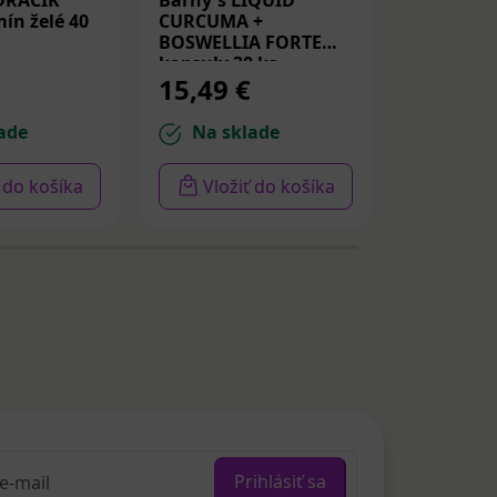
DRACIK
Barny's LIQUID
Medicube
ín želé 40
CURCUMA +
Peptide S
BOSWELLIA FORTE
Spevňujú
kapsuly 30 ks
PDRN a p
15,49 €
14,22 
30ml
ade
Na sklade
Na sk
ť do košíka
Vložiť do košíka
Vloži
Prihlásiť sa