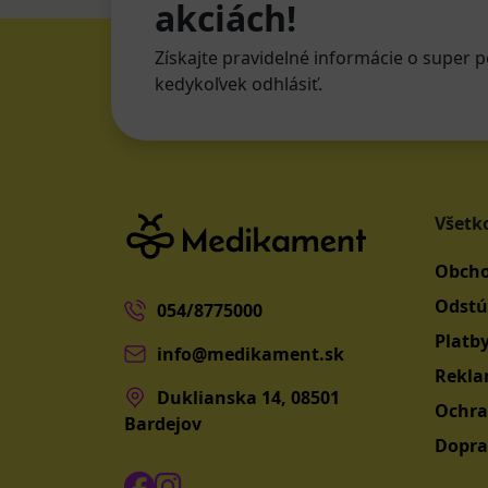
akciách!
Získajte pravidelné informácie o super p
kedykoľvek odhlásiť.
Všetk
Obcho
Odstú
054/8775000
Platb
info@medikament.sk
Rekla
Duklianska 14, 08501
Ochra
Bardejov
Dopra