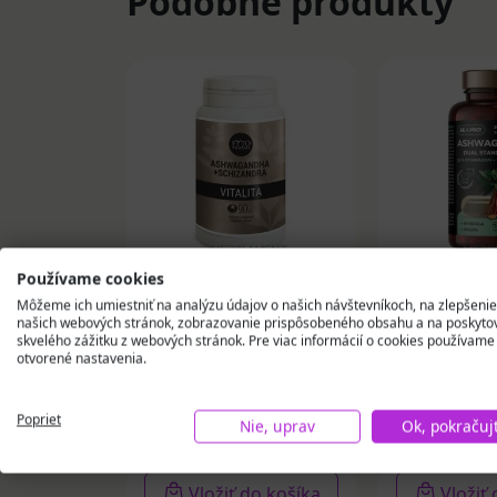
Podobné produkty
Používame cookies
FYTO ASHWAGANDHA
BE A PRO!
Môžeme ich umiestniť na analýzu údajov o našich návštevníkoch, na zlepšenie
našich webových stránok, zobrazovanie prispôsobeného obsahu a na poskyto
+ SCHIZANDRA
ASHWAGAN
skvelého zážitku z webových stránok. Pre viac informácií o cookies používame
kapsuly 90 ks
Standardiz
otvorené nastavenia.
30 ks
9,55 €
12,47 €
Poprieť
Nie, uprav
Ok, pokračuj
Na sklade
Na skla
Vložiť do košíka
Vložiť