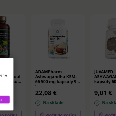
ADAMPharm
JUVAMED
vanie
DHA Dual
Ashwagandha KSM-
ASHWAGA
ed kapsuly
66 500 mg kapsuly 90
kapsuly 60
ks
22,08 €
9,01 €
te
de
Na sklade
Na skl
 do košíka
Vložiť do košíka
Vloži