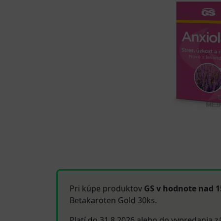
Pri kúpe produktov
GS v hodnote nad 
Betakaroten Gold 30ks.
Platí do 31.8.2026 alebo do vypredania z