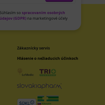
Súhlasím so
spracovaním osobných
údajov (GDPR)
na marketingové účely
Zákaznícky servis
Hlásenie o nežiaducich účinkoch