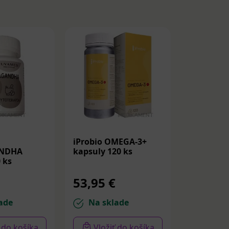
iProbio OMEGA-3+
CarnoMe
NDHA
kapsuly 120 ks
RiaGev E
 ks
Longevity
120 ks
53,95 €
53,65 
ade
Na sklade
Na sk
ť do košíka
Vložiť do košíka
Vloži