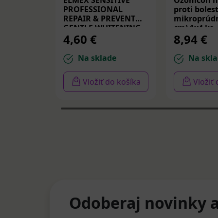
ELMEX SENSITIVE
Ozonicon n
PROFESSIONAL
proti bolest
REPAIR & PREVENT
mikroprúdm
GENTLE WHITENING,
cm) 1x4 ks
4,60 €
8,94 €
zubná pasta 75 ml
Na sklade
Na skla
Vložiť do košíka
Vložiť
Odoberaj novinky a