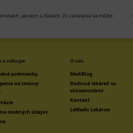
onukách, akciách a zľavách. Zo zasielania sa môžte
o o nákupe
O nás
dné podmienky
MediBlog
penie od zmluvy
Rodinná lekáreň so
skúsenosťami
y
Kontakt
mácie
LeMedic Lekárne
na osobných údajov
va