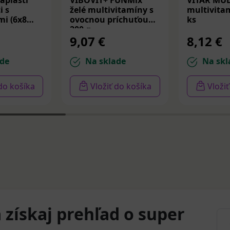
áplasti
VIBOVIT+ FUNMix
VITAR MU
i s
želé multivitamíny s
multivitam
i (6x8
ovocnou príchuťou
ks
200 g
9,07 €
8,12 €
de
Na sklade
Na skl
 do košíka
Vložiť do košíka
Vloži
 získaj prehľad o super