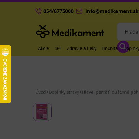
054/8775000
info@medikament.sk
Akcie
SPF
Zdravie a lieky
Imunita
Doplnky
Úvod
Doplnky stravy
Hlava, pamäť, duševná po