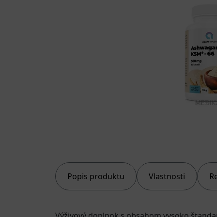
Popis produktu
Vlastnosti
R
Výživový doplnok s obsahom vysoko štandar