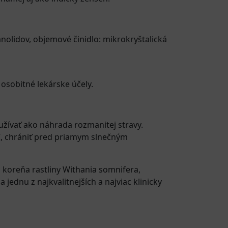
anolidov, objemové činidlo: mikrokryštalická
 osobitné lekárske účely.
oužívať ako náhrada rozmanitej stravy.
C, chrániť pred priamym slnečným
oreňa rastliny Withania somnifera,
ednu z najkvalitnejších a najviac klinicky