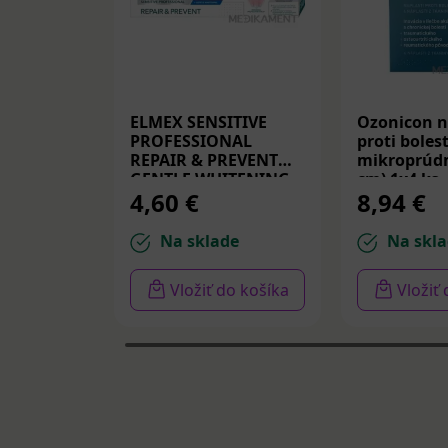
ELMEX SENSITIVE
Ozonicon n
PROFESSIONAL
proti bolest
REPAIR & PREVENT
mikroprúdm
GENTLE WHITENING,
cm) 1x4 ks
4,60 €
8,94 €
zubná pasta 75 ml
Na sklade
Na skla
Vložiť do košíka
Vložiť