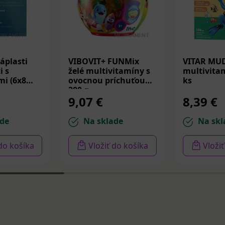
áplasti
VIBOVIT+ FUNMix
VITAR MU
i s
želé multivitamíny s
multivitam
i (6x8
ovocnou príchuťou
ks
200 g
9,07 €
8,39 €
de
Na sklade
Na skl
 do košíka
Vložiť do košíka
Vloži