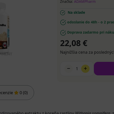
Značka:
ADAMPharm
Na sklade
odoslanie do 48h - o 2 pr
Doprava zadarmo pri náku
22,08 €
Najnižšia cena za poslednýc
1
ecenzie
0 (0)
dizovaného extraktu z koreňa rastliny
Withania somnifera
, 