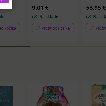
9,01 €
53,95 €
de
Na sklade
Na skl
 do košíka
Vložiť do košíka
Vloži