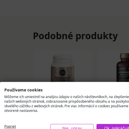
Podobné produkty
Používame cookies
Môžeme ich umiestniť na analýzu údajov o našich návštevníkoch, na zlepšenie
našich webových stránok, zobrazovanie prispôsobeného obsahu a na poskyto
skvelého zážitku z webových stránok. Pre viac informácií o cookies používame
otvorené nastavenia.
FYTO ASHWAGANDHA
BE A PRO!
+ SCHIZANDRA
ASHWAGAN
kapsuly 90 ks
Standardiz
Poprieť
Nie, uprav
Ok, pokračuj