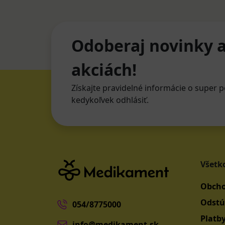
Odoberaj novinky a
akciách!
Získajte pravidelné informácie o super p
kedykoľvek odhlásiť.
Všetk
Obcho
Odstú
054/8775000
Platb
info@medikament.sk