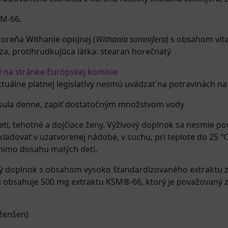
SM-66.
koreňa Withanie opojnej (
Withania somnifera
) s obsahom vit
za, protihrudkujūca látka: stearan horečnatý
ý na stránke Európskej komisie
ktuálne platnej legislatívy nesmú uvádzať na potravinách na
sula denne, zapiť dostatočným množstvom vody
deti, tehotné a dojčiace ženy. Výživový doplnok sa nesmie p
dovať v uzatvorenej nádobe, v suchu, pri teplote do 25 º
mimo dosahu malých detí.
doplnok s obsahom vysoko štandardizovaného extraktu z k
 obsahuje 500 mg extraktu KSM®-66, ktorý je považovaný za j
ženšen)