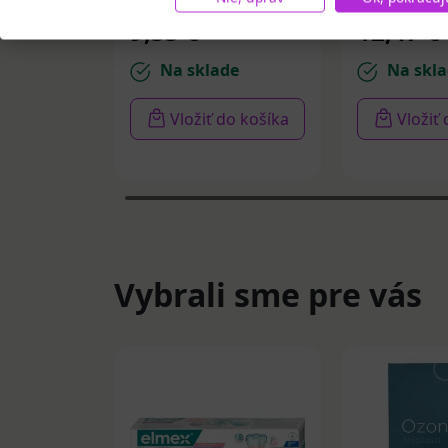
30 ks
9,55 €
12,47 €
Na sklade
Na skla
Vložiť do košíka
Vložiť
Vybrali sme pre vás