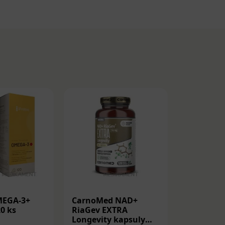
MEGA-3+
CarnoMed NAD+
RESYNAP
0 ks
RiaGev EXTRA
vrecúška 
Longevity kapsuly