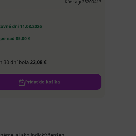
Kód: agr25200413
acovné dni
11.08.2026
pe nad 85,00 €
h 30 dní bola
22,08 €
Pridať do košíka
známej aj ako indický ženšen.