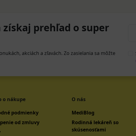
 získaj prehľad o super
onukách, akciách a zľavách. Zo zasielania sa môžte
o o nákupe
O nás
dné podmienky
MediBlog
penie od zmluvy
Rodinná lekáreň so
skúsenosťami
y