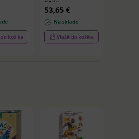
120 ks
53,65 €
210,52
ade
Na sklade
Na sk
ť do košíka
Vložiť do košíka
Vloži