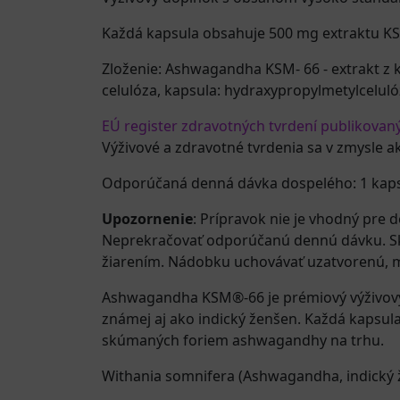
Každá kapsula obsahuje 500 mg extraktu K
Zloženie: Ashwagandha KSM- 66 - extrakt z 
celulóza, kapsula: hydraxypropylmetylceluló
EÚ register zdravotných tvrdení publikovan
Výživové a zdravotné tvrdenia sa v zmysle a
Odporúčaná denná dávka dospelého: 1 kap
Upozornenie
: Prípravok nie je vhodný pre 
Neprekračovať odporúčanú dennú dávku. Skla
žiarením. Nádobku uchovávať uzatvorenú, 
Ashwagandha KSM®-66 je prémiový výživový 
známej aj ako indický ženšen. Každá kapsula
skúmaných foriem ashwagandhy na trhu.
Withania somnifera (Ashwagandha, indický 