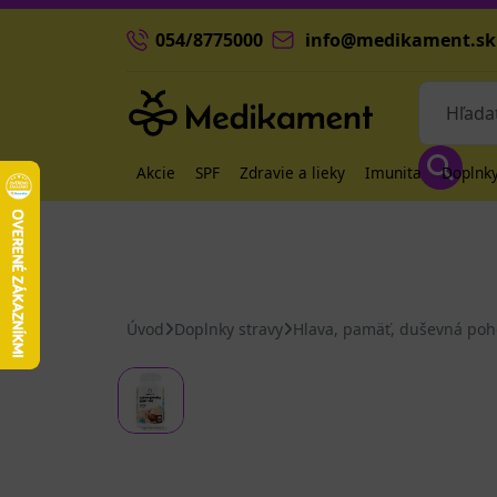
054/8775000
info@medikament.sk
Akcie
SPF
Zdravie a lieky
Imunita
Doplnky
Úvod
Doplnky stravy
Hlava, pamäť, duševná po