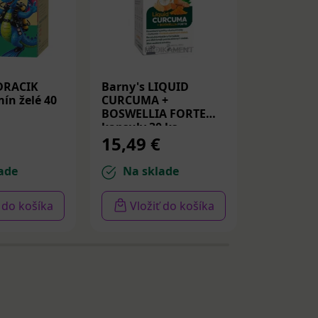
DRACIK
Barny's LIQUID
Medicube
ín želé 40
CURCUMA +
Peptide S
BOSWELLIA FORTE
Spevňujú
kapsuly 30 ks
PDRN a p
15,49 €
14,22 
30ml
ade
Na sklade
Na sk
ť do košíka
Vložiť do košíka
Vloži