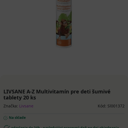
LIVSANE A-Z Multivitamín pre deti šumivé
tablety 20 ks
Značka:
Livsane
Kód: Sl001372
Na sklade
odoslanie do 24h - nasledujúci pracovný deň po dni objednania