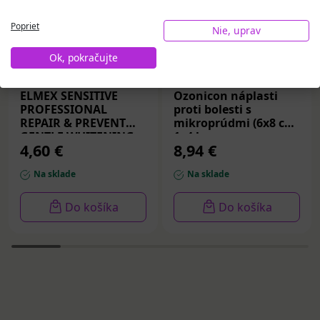
Poprieť
Nie, uprav
Ok, pokračujte
ELMEX SENSITIVE
Ozonicon náplasti
PROFESSIONAL
proti bolesti s
REPAIR & PREVENT
mikroprúdmi (6x8 cm)
GENTLE WHITENING,
1x4 ks
4,60 €
8,94 €
zubná pasta 75 ml
Na sklade
Na sklade
Do košíka
Do košíka