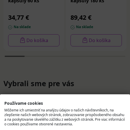
kapsuly 60 ks
kapsuly 180 ks
34,77 €
89,42 €
Na sklade
Na sklade
Do košíka
Do košíka
Vybrali sme pre vás
Používame cookies
Môžeme ich umiestniť na analýzu údajov o našich návštevníkoch, na
zlepšenie našich webových stránok, zobrazovanie prispôsobeného obsahu
a na poskytovanie skvelého zážitku z webových stránok. Pre viac informácií
o cookies používame otvorené nastavenia.