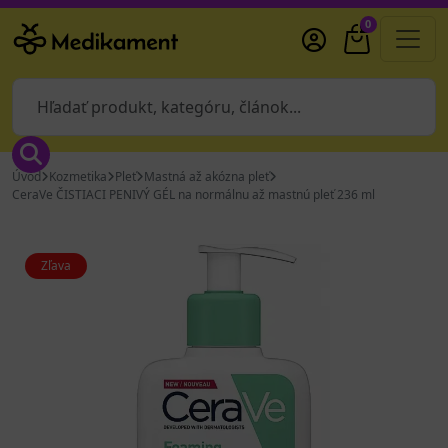
0
Úvod
Kozmetika
Pleť
Mastná až akózna pleť
CeraVe ČISTIACI PENIVÝ GÉL na normálnu až mastnú pleť 236 ml
Zľava