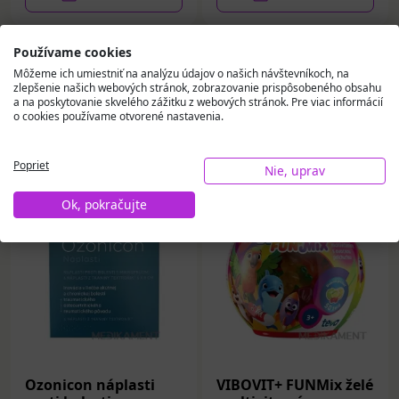
Používame cookies
Môžeme ich umiestniť na analýzu údajov o našich návštevníkoch, na
zlepšenie našich webových stránok, zobrazovanie prispôsobeného obsahu
a na poskytovanie skvelého zážitku z webových stránok. Pre viac informácií
o cookies používame otvorené nastavenia.
Vybrali sme pre vás
Poprieť
Nie, uprav
Ok, pokračujte
Ozonicon náplasti
VIBOVIT+ FUNMix želé