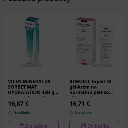
VICHY MINERAL 89
RUBORIL Expert M
SORBET MAT
gél-krém na
HYDRATATION 48H gél
normálnu pleť so
pre zmiešanú až
sklonom k
16,87 €
16,71 €
mastnú pleť 40 ml
začervenaniu 40 ml
Na sklade
Na sklade
Do košíka
Do košíka