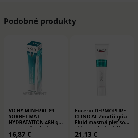
Podobné produkty
VICHY MINERAL 89
Eucerin DERMOPURE
SORBET MAT
CLINICAL Zmatňujúci
HYDRATATION 48H gél
Fluid mastná pleť so
pre zmiešanú až
sklonom k akné 40 ml
16,87 €
21,13 €
mastnú pleť 40 ml