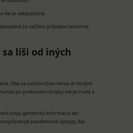
echladnutiu.
a nie je nebezpečná.
 zodpovedné za väčšinu prípadov sezónnej
sa líši od iných
oria
. Obe sa každoročne menia drobnými
imunita po prekonaní chrípky nie je trvalá a
 mení svoju genetickú informáciu len
y nespôsobuje pandemické výskyty, iba