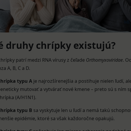
é druhy chrípky existujú?
chrípky patrí medzi RNA vírusy z čeľade
Orthomyxoviridae
. O
za A, B, C a D.
hrípka typu A
je najrozšírenejšia a postihuje nielen ľudí, a
eneticky mutovať a vytvárať nové kmene – preto sú s ním 
hrípka (A/H1N1).
hrípka typu B
sa vyskytuje len u ľudí a nemá takú schopno
enšie epidémie, ktoré sa však každoročne opakujú.