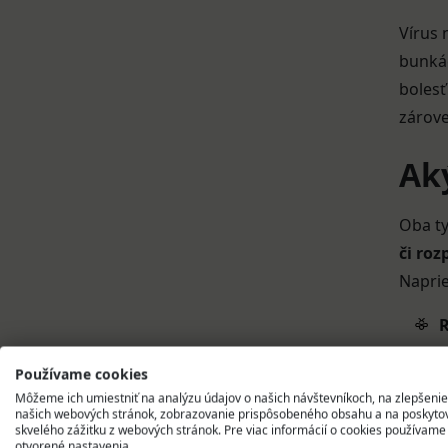
Vírus 
bunkác
bolesť
zárove
Aký
Oba ty
či roz
Naprie
R
d
Používame cookies
H
Môžeme ich umiestniť na analýzu údajov o našich návštevníkoch, na zlepšenie
našich webových stránok, zobrazovanie prispôsobeného obsahu a na poskyto
g
skvelého zážitku z webových stránok. Pre viac informácií o cookies používame
otvorené nastavenia.