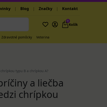
vinky
|
Blog
|
Značky
|
Kontakt
0
Košík
Zdravotné pomôcky
Veterina
i chrípkou typu B a chrípkou A?
ríčiny a liečba
medzi chrípkou