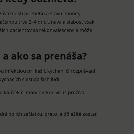
závažnosti priebehu a stavu imunity.
äčšinou trvá 2–4 dni. Únava a slabosť však
rších pacientov sa rekonvalescencia môže
B a ako sa prenáša?
u infekciou pri kašli, kýchaní či rozprávaní
chacích ciest ďalších ľudí.
ľučiek či mobilov, kde vírus prežíva
ni po ich začiatku, preto je dôležité zostať