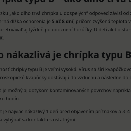
zku „ako dlho trvá chrípka u dospelých“ odpoveď závisí od 
rná dĺžka ochorenia je
5 až 8 dní
, pričom zvýšená teplota v
retrvávať aj týždeň po odoznení horúčky. U detí alebo sta
ť.
 nákazlivá je chrípka typu 
nosť chrípky typu B je veľmi vysoká. Vírus sa šíri kvapôčkovo
roskopické kvapôčky dostávajú do vzduchu a následne do dý
 je možný aj dotykom kontaminovaných povrchov napríklad k
ko hodín.
t je najviac nákazlivý 1 deň pred objavením príznakov a 3–4 d
 vyhýbať sa kontaktu s ostatnými.