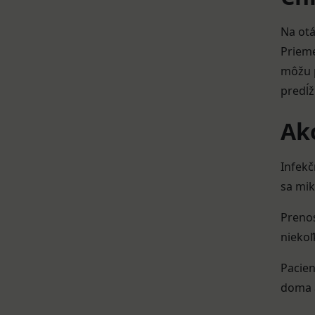
Na otá
Prieme
môžu p
predĺži
Ako
Infekč
sa mik
Prenos
niekoľ
Pacien
doma a