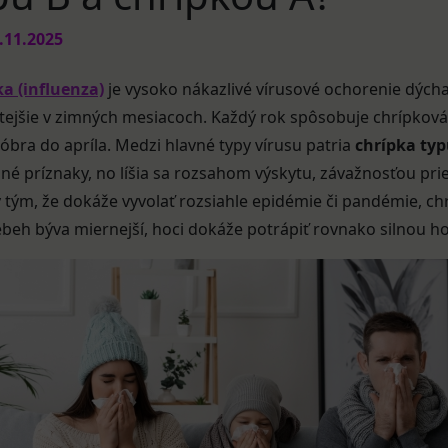
.11.2025
a (influenza)
je vysoko nákazlivé vírusové ochorenie dýchac
tejšie v zimných mesiacoch. Každý rok spôsobuje chrípková 
óbra do apríla. Medzi hlavné typy vírusu patria
chrípka typ
é príznaky, no líšia sa rozsahom výskytu, závažnosťou prie
tým, že dokáže vyvolať rozsiahle epidémie či pandémie, chr
iebeh býva miernejší, hoci dokáže potrápiť rovnako silnou h