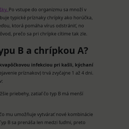
šky.
Po vstupe do organizmu sa množí v
buje typické príznaky chrípky ako horúčka,
eďou, ktorá pomáha vírus odstrániť, no
vod, prečo sa pri chrípke cítime tak zle.
typu B a chrípkou A?
kvapôčkovou infekciou pri kašli, kýchaní
avenie príznakov) trvá zvyčajne 1 až 4 dni.
v:
šie priebehy, zatiaľ čo typ B má menší
ce, čo mu umožňuje vytvárať nové kombinácie
 Typ B sa prenáša len medzi ľuďmi, preto