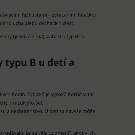
tráviacimi ťažkosťami – zvracaním, hnačkou
dného ucha alebo dýchacích ciest.
zóny (jeseň a zima), zatiaľ čo typ B sa
 typu B u detí a
ľkých hodín. Typická je vysoká horúčka (aj
chý, dráždivý kašeľ.
bosti a nechutenstvo. U detí sa navyše môže
 udávajú, že sa cítia „zlomení“, akoby ich