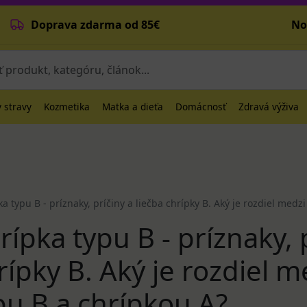
Doprava zdarma od 85€
No
 stravy
Kozmetika
Matka a dieťa
Domácnosť
Zdravá výživa
a typu B - príznaky, príčiny a liečba chrípky B. Aký je rozdiel medz
rípka typu B - príznaky, p
rípky B. Aký je rozdiel 
pu B a chrípkou A?