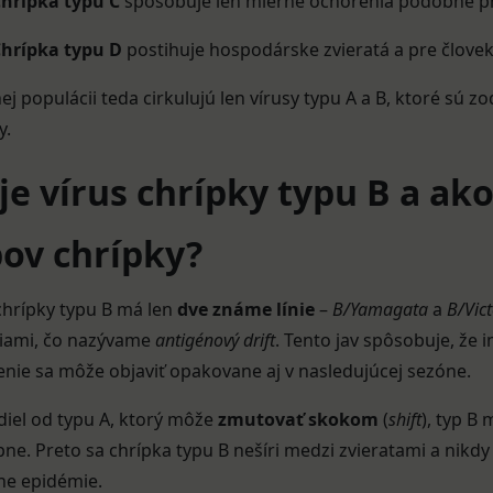
hrípka typu C
spôsobuje len mierne ochorenia podobné pr
hrípka typu D
postihuje hospodárske zvieratá a pre človek
ej populácii teda cirkulujú len vírusy typu A a B, ktoré sú
y.
je vírus chrípky typu B a ako 
pov chrípky?
chrípky typu B má len
dve známe línie
–
B/Yamagata
a
B/Vict
iami, čo nazývame
antigénový drift
. Tento jav spôsobuje, že 
nie sa môže objaviť opakovane aj v nasledujúcej sezóne.
iel od typu A, ktorý môže
zmutovať skokom
(
shift
), typ B
ne. Preto sa chrípka typu B nešíri medzi zvieratami a nikd
ne epidémie.