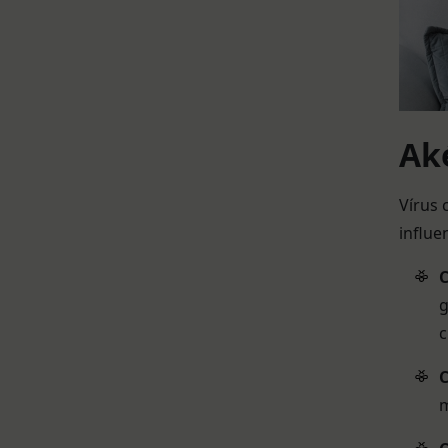
Ak
Vírus 
influen
C
g
c
C
m