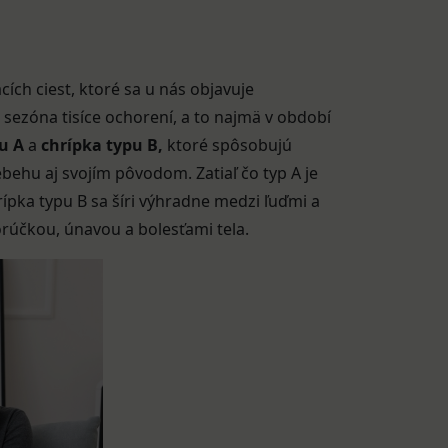
ích ciest, ktoré sa u nás objavuje
sezóna tisíce ochorení, a to najmä v období
u A
a
chrípka typu B,
ktoré spôsobujú
behu aj svojím pôvodom. Zatiaľ čo typ A je
ípka typu B sa šíri výhradne medzi ľuďmi a
orúčkou, únavou a bolesťami tela.