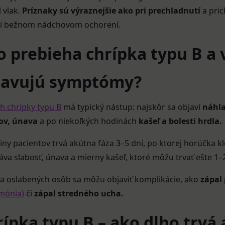
l vlak.
Príznaky sú výraznejšie ako pri prechladnutí
a pri
ri bežnom nádchovom ochorení.
o prebieha chrípka typu B a 
javujú symptómy?
h chrípky typu B
má typický nástup: najskôr sa objaví
náhla
lov, únava
a po niekoľkých hodinách
kašeľ a bolesti hrdla.
iny pacientov trvá akútna fáza 3–5 dní, po ktorej horúčka 
áva slabosť, únava a mierny kašeľ, ktoré môžu trvať ešte 1–
 a oslabených osôb sa môžu objaviť komplikácie, ako
zápal
mónia)
či
zápal stredného ucha.
ípka typu B – ako dlho trvá