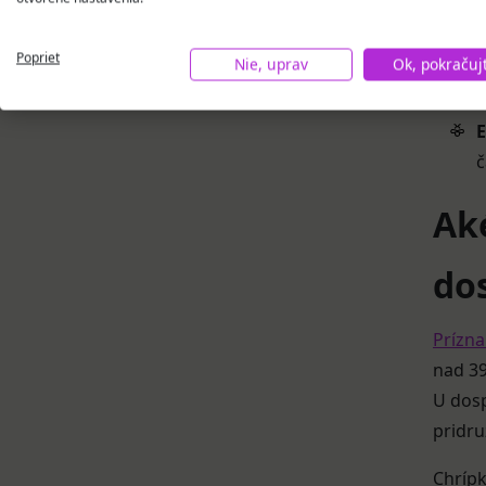
t
K
Poprieť
Nie, uprav
Ok, pokračuj
a
E
č
Aké
do
Prízna
nad 39
U dosp
pridru
Chrípk