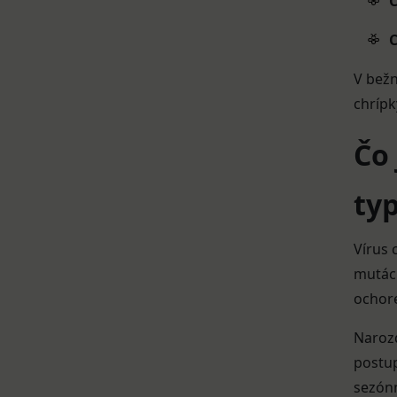
C
C
V bežn
chrípk
Čo 
ty
Vírus 
mutác
ochore
Narozd
postup
sezón