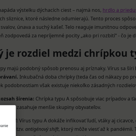
napáda výstelku dýchacích ciest – najmä nos,
hrdlo a priedu
h sliznice, ktoré následne odumierajú. Tento proces spôso
 svalov, únava a suchý kašeľ. Telo reaguje imunitnou odpov
ň zodpovedá za nepríjemné pocity „ako pri rozbití“ - čo je dô
 je rozdiel medzi chrípkou 
py majú podobný spôsob prenosu aj príznaky. Vírus sa šíri
právaní.
Inkubačná doba chrípky (teda čas od nákazy po prej
k podobnostiam však existuje niekoľko zásadných rozdielo
ozsah šírenia:
Chrípka typu A spôsobuje viac prípadov a ťaž
osah a zasahuje menšie skupiny obyvateľov.
ostiteľ:
Vírus typu A dokáže infikovať ľudí, vtáky aj cicav
vanie
énov – tzv.
antigénový shift
, ktorý môže viesť až k pandémii.