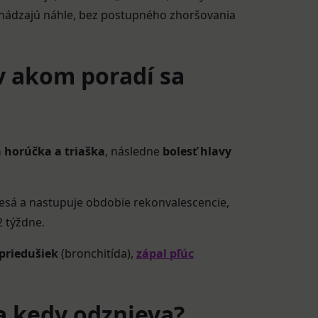
chádzajú náhle, bez postupného zhoršovania
v akom poradí sa
 horúčka a triaška
, následne
bolesť hlavy
klesá a nastupuje obdobie rekonvalescencie,
2 týždne.
 priedušiek
(bronchitída),
zápal pľúc
 a kedy odznieva?