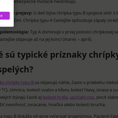
akéto nebezpečné mutácie nevznikajú.
linické prejavy:
U detí býva chrípka typu B spojená skôr s 
te
lebo kŕčmi. Chrípka typu A častejšie spôsobuje zápaly stre
pidemiológia:
Typ A dominuje v prvej polovici chrípkovej se
astejšie objavuje až na jej konci (marec – apríl).
 sú typické príznaky chrípky
spelých?
ky chrípky typu B
sa objavujú náhle, často v priebehu nieko
 °C), zimnica, bolesti svalov a kĺbov, bolesť hlavy, únava a su
elých bývajú časté aj
bolesti hrdla
,
upchatý nos
, pocit sla
žiť nevoľnosť, zvracanie, hnačka alebo bolesti brucha.
a typu B dokáže výrazne vyčerpať organizmus. Pacienti často