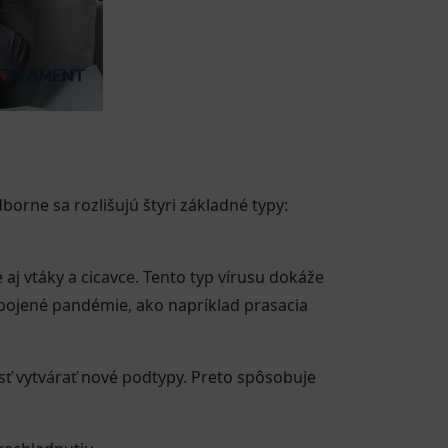
dborne sa rozlišujú štyri základné typy:
le aj vtáky a cicavce. Tento typ vírusu dokáže
spojené pandémie, ako napríklad prasacia
sť vytvárať nové podtypy. Preto spôsobuje