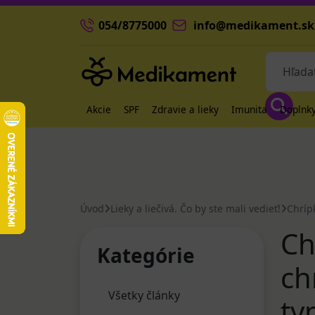
054/8775000
info@medikament.sk
Akcie
SPF
Zdravie a lieky
Imunita
Doplnky
Úvod
Lieky a liečivá. Čo by ste mali vedieť!
Chrípk
Ch
Kategórie
ch
Všetky články
ty