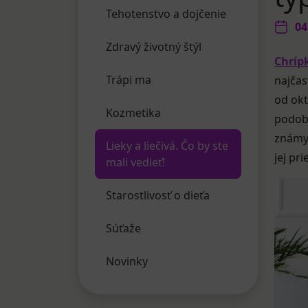
Tehotenstvo a dojčenie
04
Zdravý životný štýl
Chrípk
Trápi ma
najčas
od okt
Kozmetika
podobn
známy 
Lieky a liečivá. Čo by ste
jej pr
mali vedieť!
Starostlivosť o dieťa
Súťaže
Novinky