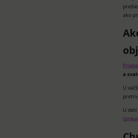
prešie
ako p
Ak
ob
Priebe
a sva
U väčš
pretrv
U detí
(pneu
Chr