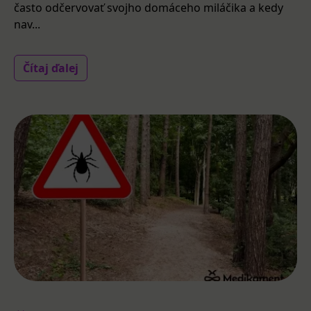
často odčervovať svojho domáceho miláčika a kedy
nav...
Čítaj ďalej