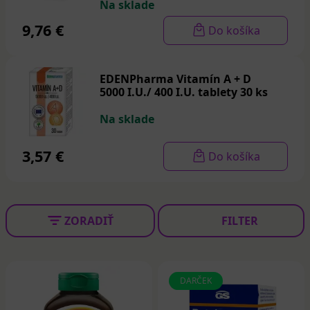
Na sklade
a rakovina.
9,76 €
Do košíka
Zdravé vlasy a nechty: Vitamín A podporuje rast
zdravých vlasov a nechtov a pomáha udržiavať ich silu a
lesk.
EDENPharma Vitamín A + D
5000 I.U./ 400 I.U. tablety 30 ks
Zdravie reprodukčného systému: Je dôležitý pre zdravie
reprodukčného systému u mužov aj žien, vrátane
Na sklade
produkcie spermií a udržiavania zdravia maternice.
3,57 €
Do košíka
Potraviny bohaté na vitamín A sú mrkva, sladké
zemiaky, špenát, brokolica, vajcia, mliečne výrobky a
iné. Vitamín A je vhodné dopĺňať aj formou výživových
doplnkov. Z ponuky si tiež môžete vybrať aj iné dôležité
ZORADIŤ
FILTER
vitamíny
a
minerály
a podporiť tak svoje zdravie.
Aká je odporúčaná denná dávka
vitamínu A?
DARČEK
Odporúčaná denná dávka vitamínu A pre dospelých a