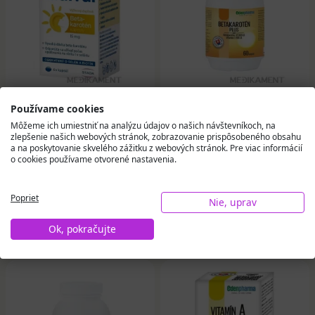
STADA Ladival Beta
EDENPharma
Používame cookies
karotén 15 mg
BETAKAROTÉN PLUS
Môžeme ich umiestniť na analýzu údajov o našich návštevníkoch, na
kapsule 60 ks
kapsuly 60 ks
zlepšenie našich webových stránok, zobrazovanie prispôsobeného obsahu
a na poskytovanie skvelého zážitku z webových stránok. Pre viac informácií
o cookies používame otvorené nastavenia.
6,01 €
9,07 €
Na sklade
Na sklade
Poprieť
Nie, uprav
Do košíka
Do košíka
Ok, pokračujte