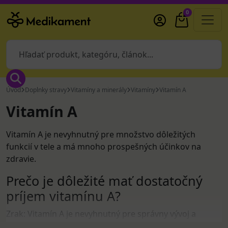
0
Úvod
Doplnky stravy
Vitamíny a minerály
Vitamíny
Vitamín A
Vitamín A
Vitamín A je nevyhnutný pre množstvo dôležitých
funkcií v tele a má mnoho prospešných účinkov na
zdravie.
Prečo je dôležité mať dostatočný
príjem vitamínu A?
Zrak: Vitamín A je nevyhnutný pre správny vývoj a
fungovanie zrakového systému. Pomáha udržiavať