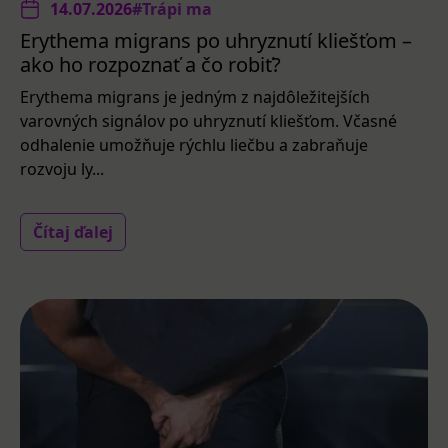
14.07.2026
#Trápi ma
Erythema migrans po uhryznutí kliešťom –
ako ho rozpoznať a čo robiť?
Erythema migrans je jedným z najdôležitejších
varovných signálov po uhryznutí kliešťom. Včasné
odhalenie umožňuje rýchlu liečbu a zabraňuje
rozvoju ly...
Čítaj ďalej