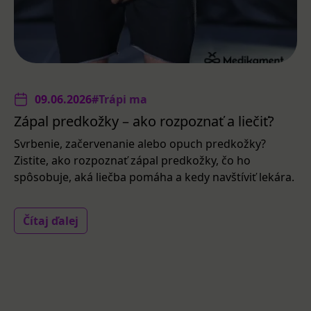
09.06.2026
#Trápi ma
Zápal predkožky – ako rozpoznať a liečiť?
Svrbenie, začervenanie alebo opuch predkožky?
Zistite, ako rozpoznať zápal predkožky, čo ho
spôsobuje, aká liečba pomáha a kedy navštíviť lekára.
Čítaj ďalej