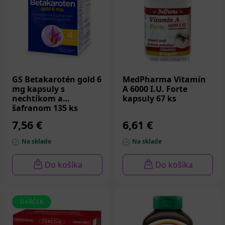
Problémy s rastom a vývojom: Vitamín A je pre rast
a vývoj tela dôležitý a jeho nedostatok u detí ho
môže spomaliť.
GS Betakarotén gold 6
MedPharma Vitamín
mg kapsuly s
A 6000 I.U. Forte
nechtíkom a
kapsuly 67 ks
šafranom 135 ks
7,56 €
6,61 €
Na sklade
Na sklade
Do košíka
Do košíka
DARČEK