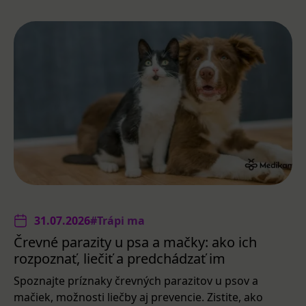
31.07.2026
#Trápi ma
Črevné parazity u psa a mačky: ako ich
rozpoznať, liečiť a predchádzať im
Spoznajte príznaky črevných parazitov u psov a
mačiek, možnosti liečby aj prevencie. Zistite, ako