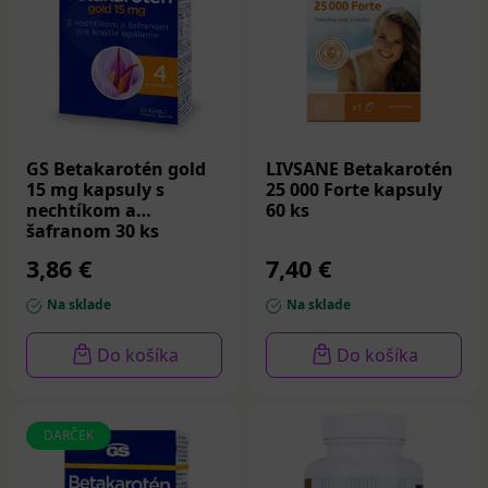
GS Betakarotén gold
LIVSANE Betakarotén
15 mg kapsuly s
25 000 Forte kapsuly
nechtíkom a
60 ks
šafranom 30 ks
3,86 €
7,40 €
Na sklade
Na sklade
Do košíka
Do košíka
DARČEK