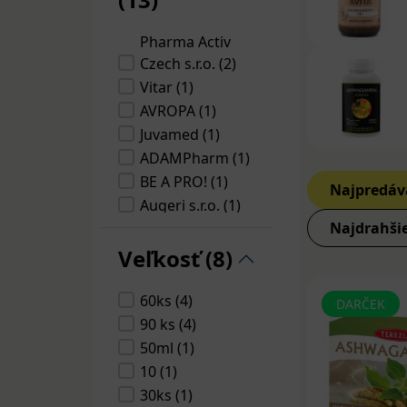
Môže tiež dopĺň
tkanivového gly
Pharma Activ
neurodegenerat
Czech s.r.o. (2)
pretože regene
Vitar (1)
dopamínu v m
AVROPA (1)
Juvamed (1)
Ashwagandha
užitočná pri li
ADAMPharm (1)
normalizačný úč
BE A PRO! (1)
Najpredáv
zmierňuje per
Augeri s.r.o. (1)
obsahu železa j
Najdrahši
NaturProdukt
(1)
Veľkosť (8)
Ashwaga
Pharma Activ (1)
ženšen
KOMPAVA spol.
60ks (4)
DARČEK
s r. o. (1)
90 ks (4)
Rastúca popula
TEREZIA
50ml (1)
pozoruhodným 
COMPANY s.r.o.
10 (1)
fyziológiu, en
(1)
30ks (1)
sa so stresorm