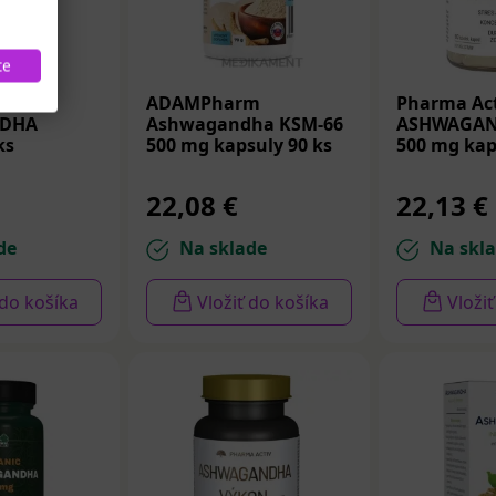
te
ADAMPharm
Pharma Act
DHA
Ashwagandha KSM-66
ASHWAGAN
ks
500 mg kapsuly 90 ks
500 mg kap
22,08 €
22,13 €
de
Na sklade
Na skl
 do košíka
Vložiť do košíka
Vloži