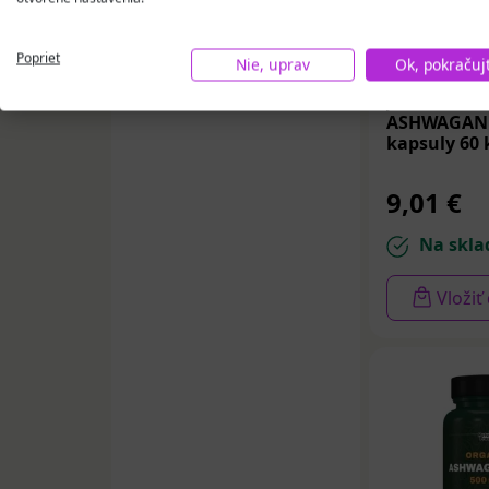
Poprieť
Nie, uprav
Ok, pokračuj
JUVAMED
ASHWAGAN
kapsuly 60 
9,01 €
Na skla
Vložiť