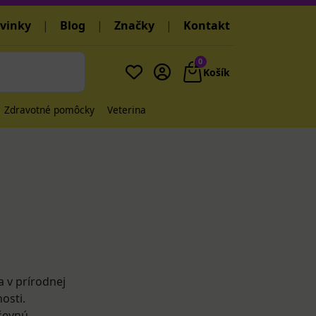
vinky
|
Blog
|
Značky
|
Kontakt
0
Košík
Zdravotné pomôcky
Veterina
a v prírodnej
osti.
uševnú