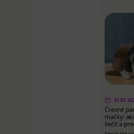
31.07.20
Črevné par
mačky: ako
liečiť a p
Spoznajte pr