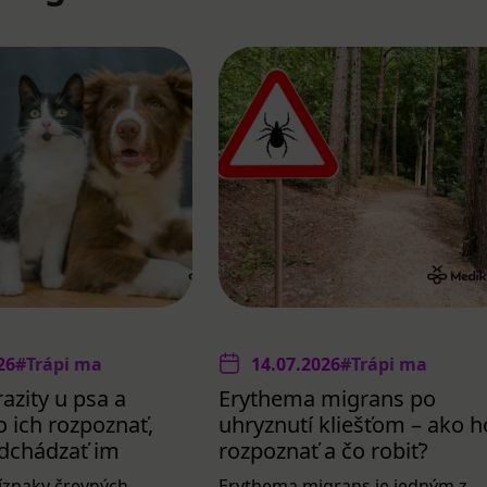
26
#Trápi ma
14.07.2026
#Trápi ma
azity u psa a
Erythema migrans po
 ich rozpoznať,
uhryznutí kliešťom – ako h
redchádzať im
rozpoznať a čo robiť?
íznaky črevných
Erythema migrans je jedným z