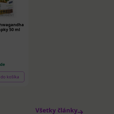
shwagandha
apky 50 ml
ade
ť do košíka
Všetky články