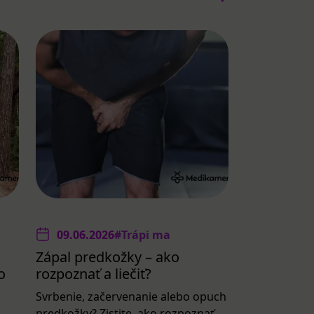
09.06.2026
#Trápi ma
Zápal predkožky – ako
o
rozpoznať a liečiť?
Svrbenie, začervenanie alebo opuch
predkožky? Zistite, ako rozpoznať