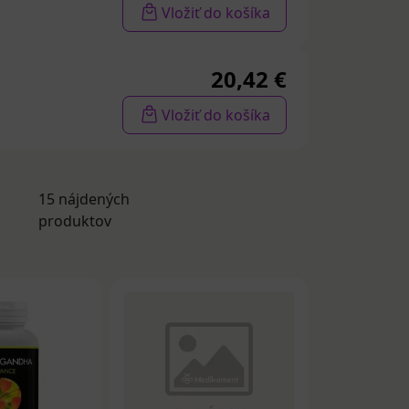
či a hladiny
Vložiť do košíka
choroba),
20,42 €
rodukciu
Vložiť do košíka
aka čomu je
 Má
esterolu v krvi,
15 nájdených
d) a vďaka
produktov
 indický
om
– rastliny s
ochémiu,
 tela vyrovnať
o, endokrinného