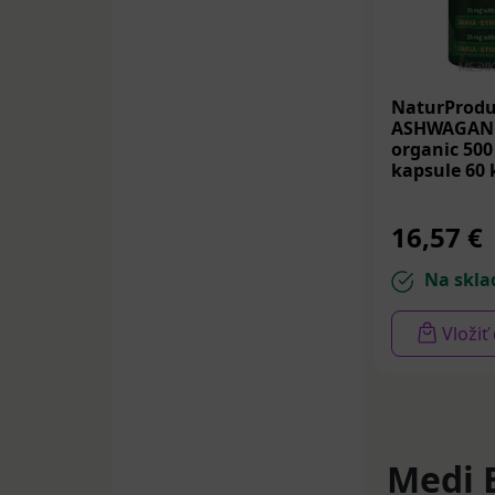
NaturProd
ASHWAGAN
organic 50
kapsule 60 
16,57 €
Na skla
Vložiť
Medi 