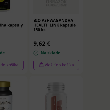
é ohrozujú túto
ilizačných
BIO ASHWAGANDHA
ha kapsuly
HEALTH LINK kapsule
ia), ktoré sú
150 ks
ci účinok,
a), únave a
9,62 €
typu neurózy
lkovú pohodu.
ade
Na sklade
zvyšuje silu a
ť do košíka
Vložiť do košíka
uje anabolický
éningu znižuje
vej hypoxii.
vať a
ch aswagandhu,