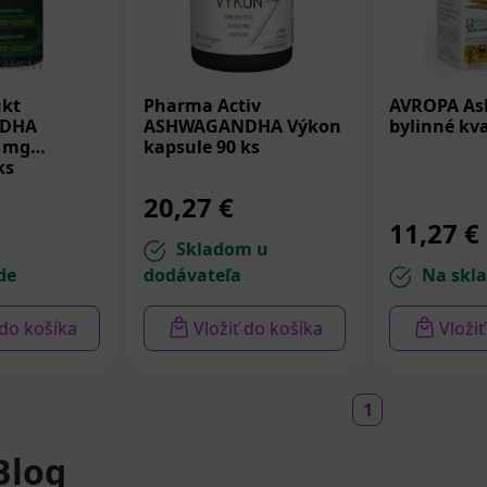
ukt
Pharma Activ
AVROPA A
DHA
ASHWAGANDHA Výkon
bylinné kv
0 mg
kapsule 90 ks
ks
20,27 €
11,27 €
Skladom u
de
dodávateľa
Na skl
 do košíka
Vložiť do košíka
Vloži
1
Blog