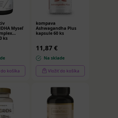
avy patria
u lekárskou,
iv
kompava
úbenejšie
DHA Myseľ
Ashwagandha Plus
 ženšen).
omplex
kapsule 60 ks
0 ks
prípade
11,87 €
ade
Na sklade
ť do košíka
Vložiť do košíka