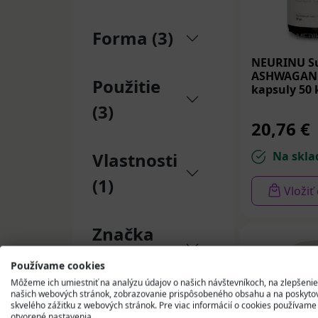
často štandard
jedno- alebo vi
Forma (3)
ďatelinou červe
NEURINU S
Užíva sa raz a
ASHWAGAN
Použitie
tablety a kaps
kapsuly 50 
(3)
Pred použitím 
20,76 €
akýchkoľvek ot
Na skla
Vlastnosti
(1)
Vložiť
Značka
(12)
Používame cookies
Môžeme ich umiestniť na analýzu údajov o našich návštevníkoch, na zlepšenie
našich webových stránok, zobrazovanie prispôsobeného obsahu a na poskyto
skvelého zážitku z webových stránok. Pre viac informácií o cookies používame
otvorené nastavenia.