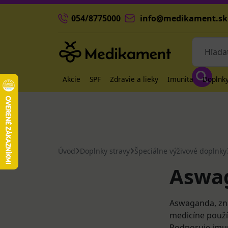
054/8775000
info@medikament.sk
Akcie
SPF
Zdravie a lieky
Imunita
Doplnky
Úvod
Doplnky stravy
Špeciálne výživové doplnky
Aswa
Aswaganda, zná
medicíne použív
Podporuje imun