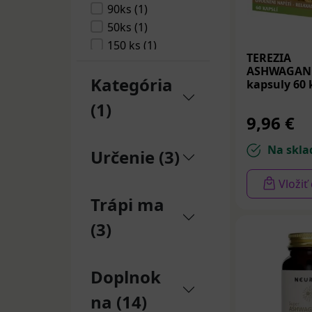
AVITA
90ks (1)
a imunitného s
INTERNATIONAL,
50ks (1)
vnútornú rovn
a. s. (1)
150 ks (1)
ADVANCE
Užívanie indi
TEREZIA
nutraceutics
ASHWAGAN
chorôb (ochore
Kategória
kapsuly 60 
s.r.o. (1)
všetky bežne s
(1)
pomáha v boji 
9,96 €
nespavosti vyv
charakterizova
Na skla
Určenie (3)
Ašvaganda je t
Vložiť
fyzickú vytrval
Trápi ma
účinok. Ako ad
nepriaznivé úči
(3)
Aswagan
kde ju 
Doplnok
na (14)
V lekárňach j