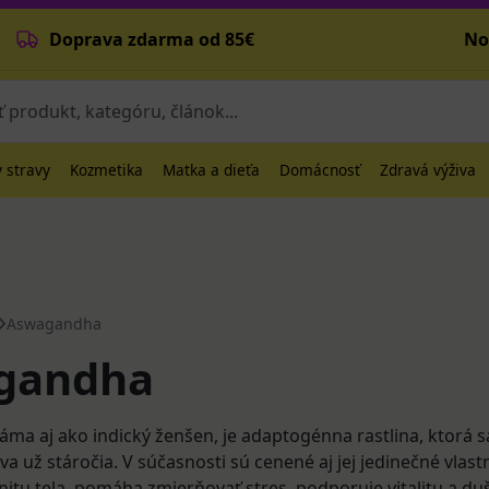
Doprava zdarma od 85€
No
 stravy
Kozmetika
Matka a dieťa
Domácnosť
Zdravá výživa
Aswagandha
gandha
ma aj ako indický ženšen, je adaptogénna rastlina, ktorá s
a už stáročia. V súčasnosti sú cenené aj jej jedinečné vlastn
itu tela, pomáha zmierňovať stres, podporuje vitalitu a d