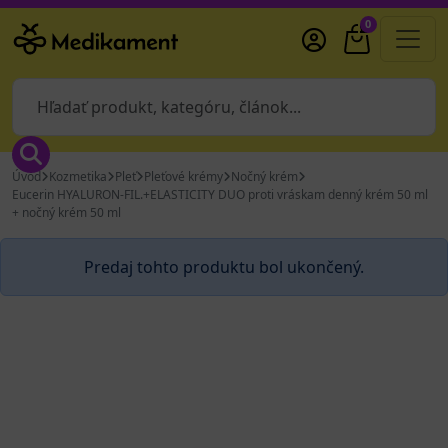
0
Úvod
Kozmetika
Pleť
Pleťové krémy
Nočný krém
Eucerin HYALURON-FIL.+ELASTICITY DUO proti vráskam denný krém 50 ml
+ nočný krém 50 ml
Predaj tohto produktu bol ukončený.