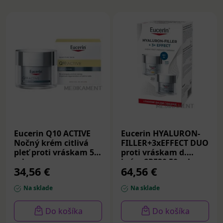
Eucerin Q10 ACTIVE
Eucerin HYALURON-
Nočný krém citlivá
FILLER+3xEFFECT DUO
pleť proti vráskam 50
proti vráskam d.
ml
krém SPF30 50 ml
34,56 €
64,56 €
+nočný krém 50 ml
Na sklade
Na sklade
Do košíka
Do košíka