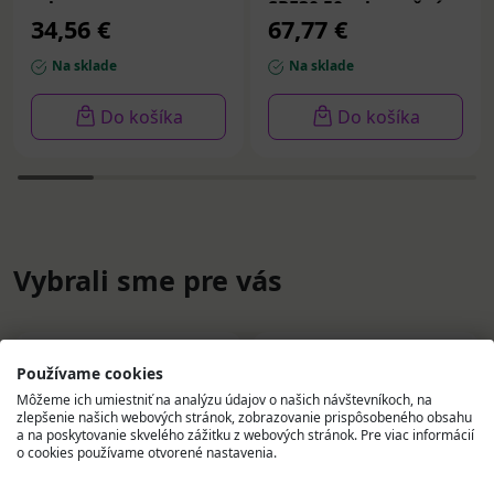
ml
SPF30 50 ml + nočný
34,56 €
67,77 €
krém 50 ml
Na sklade
Na sklade
Do košíka
Do košíka
Vybrali sme pre vás
Používame cookies
Môžeme ich umiestniť na analýzu údajov o našich návštevníkoch, na
zlepšenie našich webových stránok, zobrazovanie prispôsobeného obsahu
a na poskytovanie skvelého zážitku z webových stránok. Pre viac informácií
o cookies používame otvorené nastavenia.