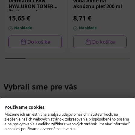
DermatoCLEAN
voda Akné na
HYALURON TONER
aknóznu pleť 200 ml
Čistiaca voda
15,65 €
8,71 €
tonikum všetky typy
pleti 200 ml
Na sklade
Na sklade
Do košíka
Do košíka
Vybrali sme pre vás
Používame cookies
Môžeme ich umiestniť na analýzu údajov o našich návštevníkoch, na
zlepšenie našich webových stránok, zobrazovanie prispôsobeného obsahu
a na poskytovanie skvelého zážitku z webových stránok. Pre viac informácií
o cookies používame otvorené nastavenia.