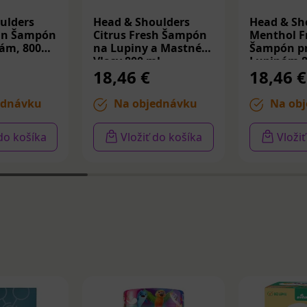
ulders
Head & Shoulders
Head & Sh
ean Šampón
Citrus Fresh Šampón
Menthol F
nám, 800
na Lupiny a Mastné
Šampón pr
Vlasy 800 ml
Lupinám 8
18,46 €
18,46 €
ednávku
Na objednávku
Na obj
 do košíka
Vložiť do košíka
Vloži