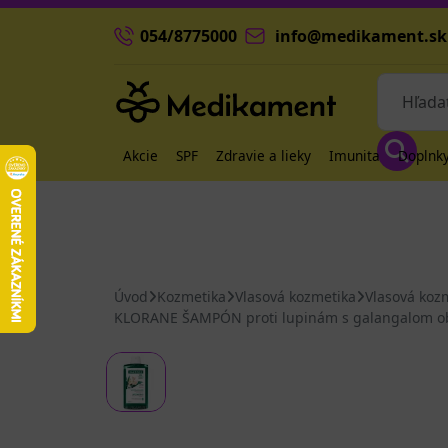
054/8775000
info@medikament.sk
Akcie
SPF
Zdravie a lieky
Imunita
Doplnky
Úvod
Kozmetika
Vlasová kozmetika
Vlasová koz
KLORANE ŠAMPÓN proti lupinám s galangalom obno