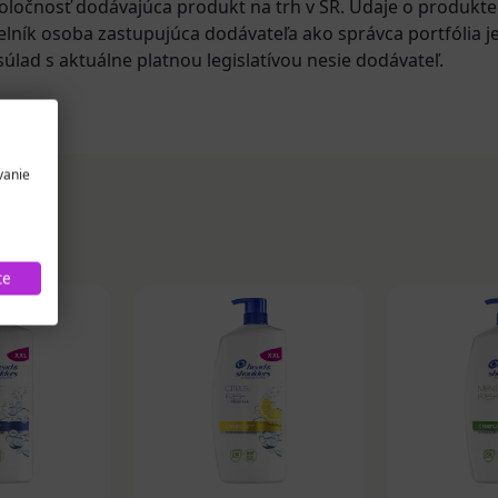
oločnosť dodávajúca produkt na trh v SR. Údaje o produkt
elník osoba zastupujúca dodávateľa ako správca portfólia j
úlad s aktuálne platnou legislatívou nesie dodávateľ.
vanie
te