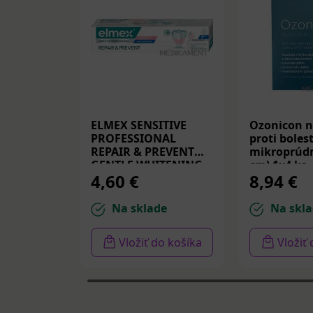
ELMEX SENSITIVE
Ozonicon n
PROFESSIONAL
proti bolest
REPAIR & PREVENT
mikroprúdm
GENTLE WHITENING,
cm) 1x4 ks
4,60 €
8,94 €
zubná pasta 75 ml
Na sklade
Na skla
Vložiť do košíka
Vložiť