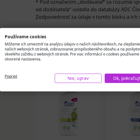
* Pod označením „dodávateľ“ sa rozumie sp
od dodávateľa“ uviedla do databázy ADC Čís
Zodpovednosť za údaje v tomto bloku a ich s
Používame cookies
Môžeme ich umiestniť na analýzu údajov o našich návštevníkoch, na zlepšenie
našich webových stránok, zobrazovanie prispôsobeného obsahu a na poskyto
skvelého zážitku z webových stránok. Pre viac informácií o cookies používame
otvorené nastavenia.
Podobné produkty
Poprieť
Nie, uprav
Ok, pokračuj