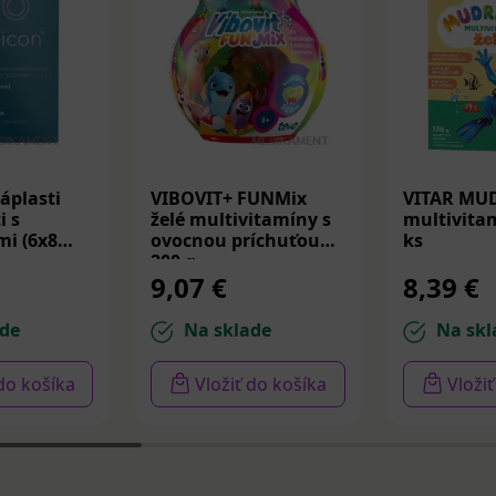
áplasti
VIBOVIT+ FUNMix
VITAR MU
i s
želé multivitamíny s
multivitam
i (6x8
ovocnou príchuťou
ks
200 g
9,07 €
8,39 €
de
Na sklade
Na skl
 do košíka
Vložiť do košíka
Vloži