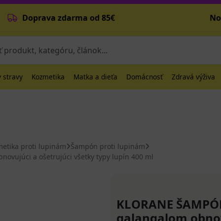
Doprava zdarma od 85€
No
 stravy
Kozmetika
Matka a dieťa
Domácnosť
Zdravá výživa
metika proti lupinám
Šampón proti lupinám
vujúci a ošetrujúci všetky typy lupín 400 ml
KLORANE ŠAMPÓN 
galangalom obnov