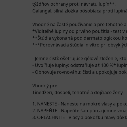
týždňov ochrany proti návratu lupín**.
Galangal, silná zložka pôsobiaca proti lupiná
Vhodné na časté používanie a pre tehotné a 
*Viditeľné lupiny od prvého použitia - test v
**Štúdia vykonaná pod dermatologickou kont
***Porovnávacia štúdia in vitro pri obvyklý
- Jemne čistí: ošetrujúce gélové zloženie, kt
- Uvoľňuje lupiny: odstraňuje až 100 %* lup
- Obnovuje rovnováhu: čistí a upokojuje po
Vhodný pre:
Tínedžeri, dospelí, tehotné a dojčiace ženy.
1. NANESTE - Naneste na mokré vlasy a poko
2. NAPEŇTE - Napeňte šampón a jemne vmas
3. OPLÁCHNITE - Vlasy a pokožku hlavy dôkl