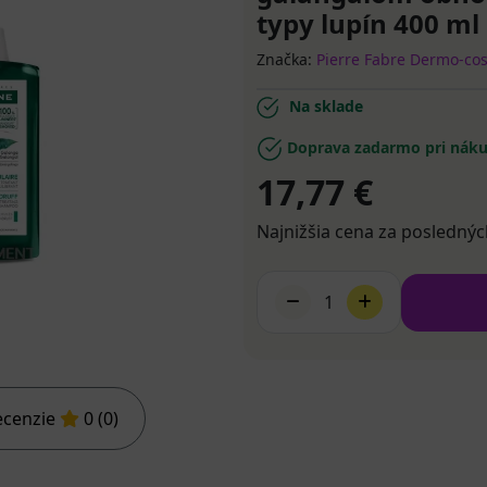
typy lupín 400 ml
Značka:
Pierre Fabre Dermo-co
Na sklade
Doprava zadarmo pri náku
17,77 €
Najnižšia cena za poslednýc
1
ecenzie
0 (0)