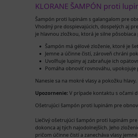
KLORANE ŠAMPÓN proti lupiná
Šampón proti lupinám s galangalom pre ob
Vhodný pre dospievajúcich, dospelých aj pre
je hlavnou zložkou, ktorá je silne pôsobiaca
Šampón má gélové zloženie, ktoré je še
Jemne a účinne čistí, zároveň chráni pok
Uvoľňuje lupiny aj zabraňuje ich opäto
Pomáha obnoviť rovnováhu, upokojuje 
Nanesie sa na mokré vlasy a pokožku hlavy.
Upozornenie:
V prípade kontaktu s očami d
Ošetrujúci šampón proti lupinám pre obnov
Liečivý ošetrujúci šampón proti lupinám pr
dokonca aj tých najodolnejších. Jeho zložen
pričom účinne čistí a zanecháva vlasy jemné