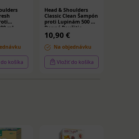
oulders
Head & Shoulders
Head & S
resh
Classic Clean Šampón
Citrus F
oti
proti Lupinám 500 ml
proti Lu
00 ml
Denné Použitie
Mastné Vl
10,90 €
10,90 
ednávku
Na objednávku
Na ob
ť do košíka
Vložiť do košíka
Vloži