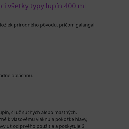
 všetky typy lupín 400 ml
 zložiek prírodného pôvodu, pričom galangal
ladne opláchnu.
upín, či už suchých alebo mastných,
trné k vlasovému vláknu a pokožke hlavy,
vy už od prvého použitia a poskytuje 6