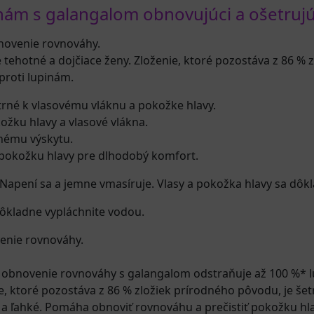
m s galangalom obnovujúci a ošetrujúci
novenie rovnováhy.
 tehotné a dojčiace ženy. Zloženie, ktoré pozostáva z 86 %
 proti lupinám.
trné k vlasovému vláknu a pokožke hlavy.
ožku hlavy a vlasové vlákna.
vnému výskytu.
pokožku hlavy pre dlhodobý komfort.
 Napení sa a jemne vmasíruje. Vlasy a pokožka hlavy sa dôk
ôkladne vypláchnite vodou.
enie rovnováhy.
e obnovenie rovnováhy s galangalom odstraňuje až 100 %* l
ie, ktoré pozostáva z 86 % zložiek prírodného pôvodu, je še
 a ľahké. Pomáha obnoviť rovnováhu a prečistiť pokožku hla