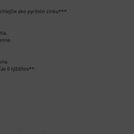
chlejšie ako pyritión zinku***.
tia.
enne.
kna.
čas 6 týždňov**.