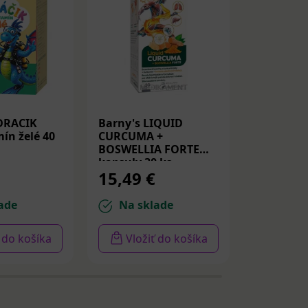
DRACIK
Barny's LIQUID
Medicube
ín želé 40
CURCUMA +
Peptide S
BOSWELLIA FORTE
Spevňujú
kapsuly 30 ks
PDRN a p
15,49 €
14,22 
30ml
ade
Na sklade
Na sk
ť do košíka
Vložiť do košíka
Vloži