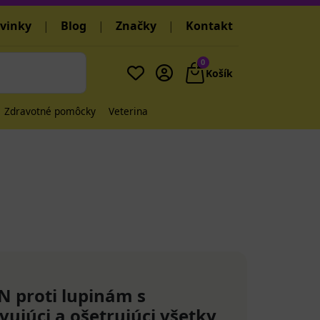
vinky
|
Blog
|
Značky
|
Kontakt
0
Košík
Zdravotné pomôcky
Veterina
proti lupinám s
ujúci a ošetrujúci všetky