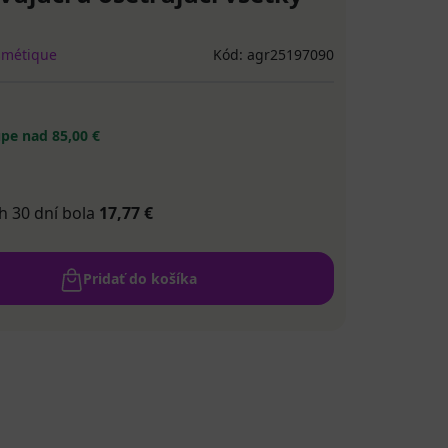
smétique
Kód: agr25197090
pe nad 85,00 €
h 30 dní bola
17,77 €
Pridať do košíka