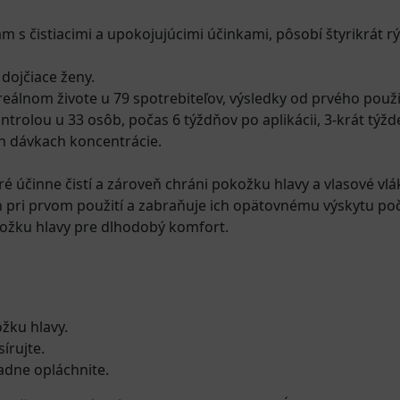
m s čistiacimi a upokojujúcimi účinkami, pôsobí štyrikrát rý
dojčiace ženy.
 reálnom živote u 79 spotrebiteľov, výsledky od prvého použi
rolou u 33 osôb, počas 6 týždňov po aplikácii, 3-krát týžd
ch dávkach koncentrácie.
oré účinne čistí a zároveň chráni pokožku hlavy a vlasové vlá
ín pri prvom použití a zabraňuje ich opätovnému výskytu po
kožku hlavy pre dlhodobý komfort.
žku hlavy.
írujte.
adne opláchnite.