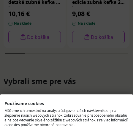
detská zubná kefka 2
edícia zubná kefka 2
ks
ks
10,16 €
9,08 €
Na sklade
Na sklade
Do košíka
Do košíka
Vybrali sme pre vás
Používame cookies
Môžeme ich umiestniť na analýzu údajov o našich návštevníkoch, na
zlepšenie našich webových stránok, zobrazovanie prispôsobeného obsahu
a na poskytovanie skvelého zážitku z webových stránok. Pre viac informácií
o cookies používame otvorené nastavenia.