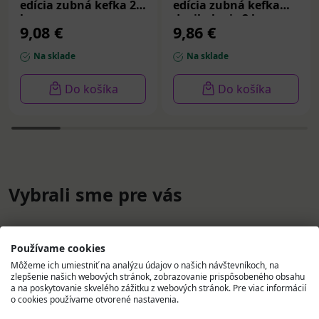
edícia zubná kefka 2
edícia zubná kefka
ks
dvojbalenie 2 ks
9,08 €
9,86 €
Na sklade
Na sklade
Do košíka
Do košíka
Vybrali sme pre vás
Používame cookies
Môžeme ich umiestniť na analýzu údajov o našich návštevníkoch, na
zlepšenie našich webových stránok, zobrazovanie prispôsobeného obsahu
a na poskytovanie skvelého zážitku z webových stránok. Pre viac informácií
o cookies používame otvorené nastavenia.