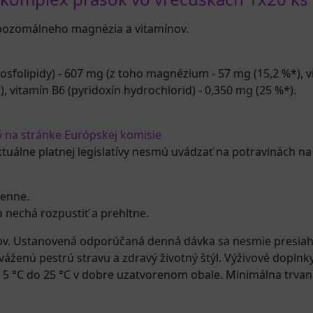
ipozomálneho magnézia a vitamínov.
sfolipidy) - 607 mg (z toho magnézium - 57 mg (15,2 %*), v
*), vitamín B6 (pyridoxín hydrochlorid) - 0,350 mg (25 %*).
ý na stránke Európskej komisie
ktuálne platnej legislatívy nesmú uvádzať na potravinách na
denne.
 nechá rozpustiť a prehltne.
ov. Ustanovená odporúčaná denná dávka sa nesmie presiah
yváženú pestrú stravu a zdravý životný štýl. Výživové dopl
 od 5 °C do 25 °C v dobre uzatvorenom obale. Minimálna trv