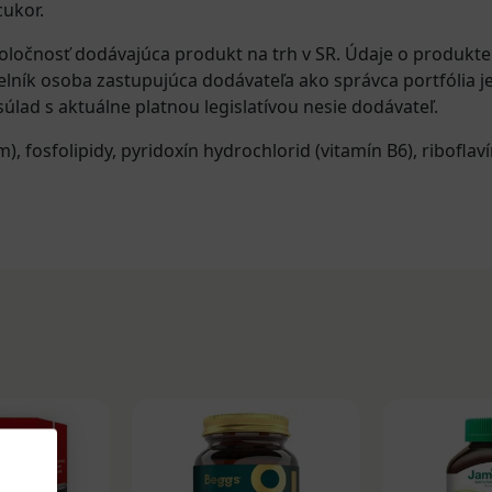
ukor.
oločnosť dodávajúca produkt na trh v SR. Údaje o produkt
elník osoba zastupujúca dodávateľa ako správca portfólia j
úlad s aktuálne platnou legislatívou nesie dodávateľ.
m)
,
fosfolipidy
,
pyridoxín hydrochlorid (vitamín B6)
,
riboflav