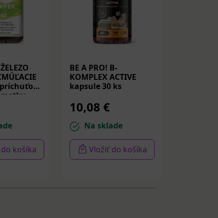
 ŽELEZO
BE A PRO! B-
VITAR KI
CMÚĽACIE
KOMPLEX ACTIVE
LIPOMAGN
 príchuťou
kapsule 30 ks
komplex 
imetky
ks
10,08 €
9,53 €
 ks
ade
Na sklade
Na sk
ť do košíka
Vložiť do košíka
Vloži