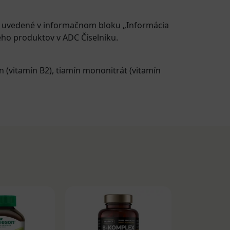
e uvedené v informačnom bloku „Informácia
eho produktov v ADC Číselníku.
ín (vitamín B2)
,
tiamín mononitrát (vitamín