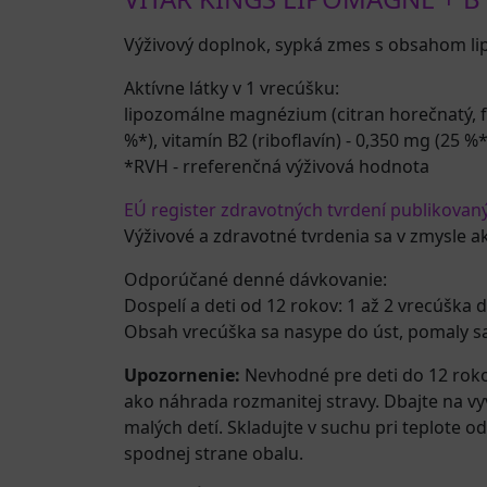
Výživový doplnok, sypká zmes s obsahom l
Aktívne látky v 1 vrecúšku:
lipozomálne magnézium (citran horečnatý, fo
%*), vitamín B2 (riboflavín) - 0,350 mg (25 %
*RVH - rreferenčná výživová hodnota
EÚ register zdravotných tvrdení publikovan
Výživové a zdravotné tvrdenia sa v zmysle a
Odporúčané denné dávkovanie:
Dospelí a deti od 12 rokov: 1 až 2 vrecúška 
Obsah vrecúška sa nasype do úst, pomaly sa
Upozornenie:
Nevhodné pre deti do 12 rok
ako náhrada rozmanitej stravy. Dbajte na v
malých detí. Skladujte v suchu pri teplote
spodnej strane obalu.