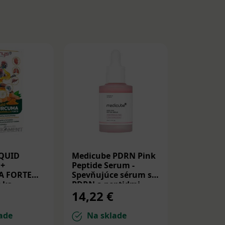
IQUID
Medicube PDRN Pink
Beauty of
+
Peptide Serum -
Glow Rep
A FORTE
Spevňujúce sérum s
Rice Milk
 ks
PDRN a peptidmi
ryžové t
14,22 €
11,42 
30ml
tvár 150 
ade
Na sklade
Na sk