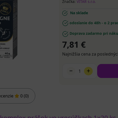
Značka:
VITAR s.r.o.
Na sklade
odoslanie do 48h - o 2 pr
Doprava zadarmo pri náku
7,81 €
Najnižšia cena za poslednýc
1
ecenzie
0 (0)
komplex prášok vo vrecúškach 1x20 ks