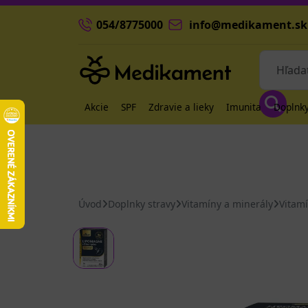
054/8775000
info@medikament.sk
Akcie
SPF
Zdravie a lieky
Imunita
Doplnky
Úvod
Doplnky stravy
Vitamíny a minerály
Vitam