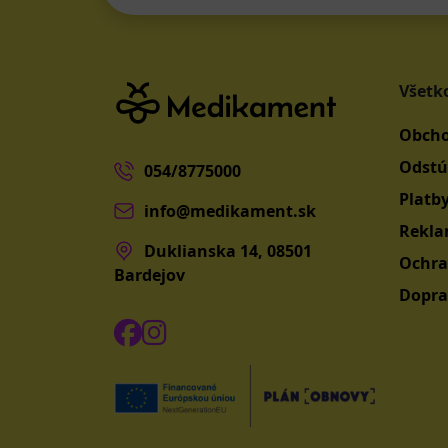
Všetk
Obcho
Odstú
054/8775000
Platb
info@medikament.sk
Rekla
Duklianska 14, 08501
Ochra
Bardejov
Dopra