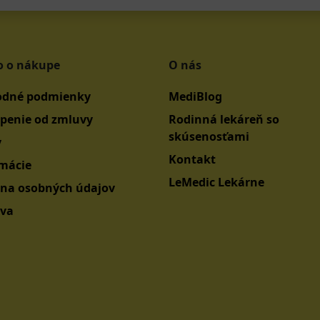
o o nákupe
O nás
dné podmienky
MediBlog
penie od zmluvy
Rodinná lekáreň so
skúsenosťami
y
Kontakt
mácie
LeMedic Lekárne
na osobných údajov
va