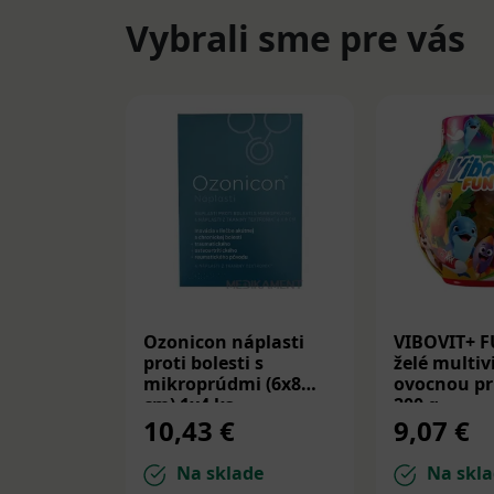
Vybrali sme pre vás
Ozonicon náplasti
VIBOVIT+ 
proti bolesti s
želé multiv
mikroprúdmi (6x8
ovocnou pr
cm) 1x4 ks
200 g
10,43 €
9,07 €
Na sklade
Na skla