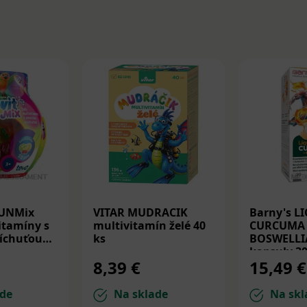
FUNMix
VITAR MUDRACIK
Barny's L
itamíny s
multivitamín želé 40
CURCUMA 
íchuťou
ks
BOSWELLI
kapsuly 30
8,39 €
15,49 €
de
Na sklade
Na skl