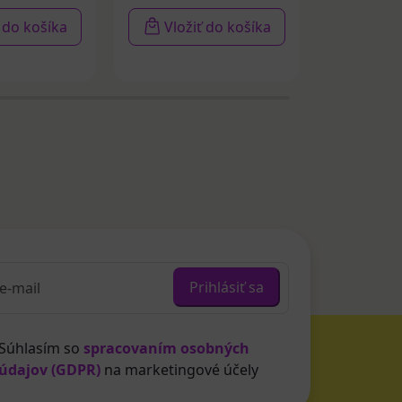
ť do košíka
Vložiť do košíka
Vloži
Prihlásiť sa
Súhlasím so
spracovaním osobných
údajov (GDPR)
na marketingové účely