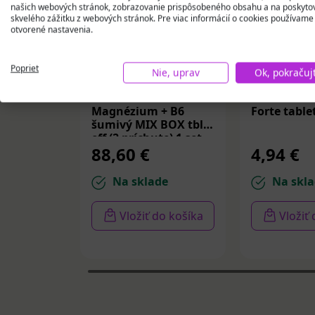
našich webových stránok, zobrazovanie prispôsobeného obsahu a na poskyto
skvelého zážitku z webových stránok. Pre viac informácií o cookies používame
otvorené nastavenia.
Poprieť
Nie, uprav
Ok, pokračuj
Revital Botanicals
Cemio B-K
Magnézium + B6
Forte table
šumivý MIX BOX tbl
eff (2 príchute) 1 set
88,60 €
4,94 €
Na sklade
Na skla
Vložiť do košíka
Vložiť