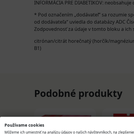
INFORMÁCIA PRE DIABETIKOV: neobsahuje c
* Pod označením „dodávateľ“ sa rozumie sp
od dodávateľa“ uviedla do databázy ADC Čís
Zodpovednosť za údaje v tomto bloku a ich s
citrónan/citrát horečnatý (horčík/magnéziu
B1)
Podobné produkty
Používame cookies
Môžeme ich umiestniť na analýzu údajov o našich návštevníkoch, na zlepšenie