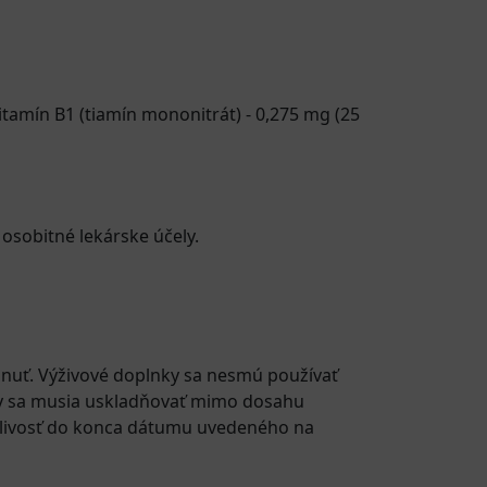
itamín B1 (tiamín mononitrát) - 0,275 mg (25
 osobitné lekárske účely.
nuť. Výživové doplnky sa nesmú používať
nky sa musia uskladňovať mimo dosahu
anlivosť do konca dátumu uvedeného na