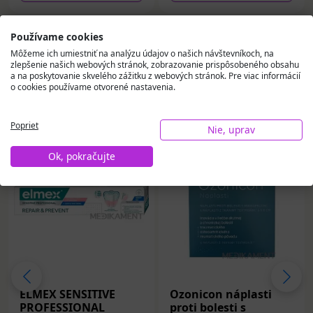
Používame cookies
Môžeme ich umiestniť na analýzu údajov o našich návštevníkoch, na
zlepšenie našich webových stránok, zobrazovanie prispôsobeného obsahu
a na poskytovanie skvelého zážitku z webových stránok. Pre viac informácií
Vybrali sme pre vás
o cookies používame otvorené nastavenia.
Poprieť
Nie, uprav
Ok, pokračujte
ELMEX SENSITIVE
Ozonicon náplasti
PROFESSIONAL
proti bolesti s