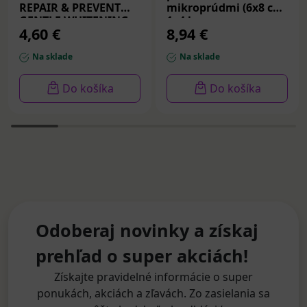
REPAIR & PREVENT
mikroprúdmi (6x8 cm)
GENTLE WHITENING,
1x4 ks
4,60 €
8,94 €
zubná pasta 75 ml
Na sklade
Na sklade
Do košíka
Do košíka
Odoberaj novinky a získaj
prehľad o super akciách!
Získajte pravidelné informácie o super
ponukách, akciách a zľavách. Zo zasielania sa