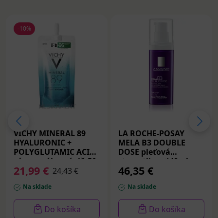
-10%
VICHY MINERAL 89
LA ROCHE-POSAY
HYALURONIC +
MELA B3 DOUBLE
POLYGLUTAMIC ACIDS
DOSE pleťová
sérum náhr. náplň 50
starostlivosť 40ml
21,99 €
46,35 €
ml
24,43 €
Na sklade
Na sklade
Do košíka
Do košíka