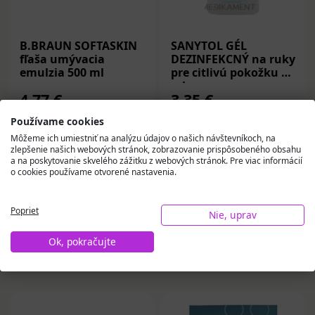
B.BRAUN SOFTASKIN
SANYTOL GÉL
fľaša umývacia
DEZINFEKCNÝ na ruky
emulzia 500 ml
pre citlivú pokožku 75
ml
4,77 €
3,35 €
Používame cookies
Na sklade
Na sklade
Môžeme ich umiestniť na analýzu údajov o našich návštevníkoch, na
zlepšenie našich webových stránok, zobrazovanie prispôsobeného obsahu
Do košíka
Do košíka
a na poskytovanie skvelého zážitku z webových stránok. Pre viac informácií
o cookies používame otvorené nastavenia.
Poprieť
Nie, uprav
Ok, pokračujte
Vybrali sme pre vás