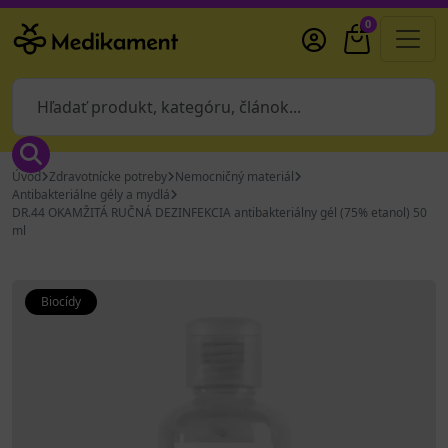
0
Úvod
Zdravotnícke potreby
Nemocničný materiál
Antibakteriálne gély a mydlá
DR.44 OKAMŽITÁ RUČNÁ DEZINFEKCIA antibakteriálny gél (75% etanol) 50
ml
Biocídy