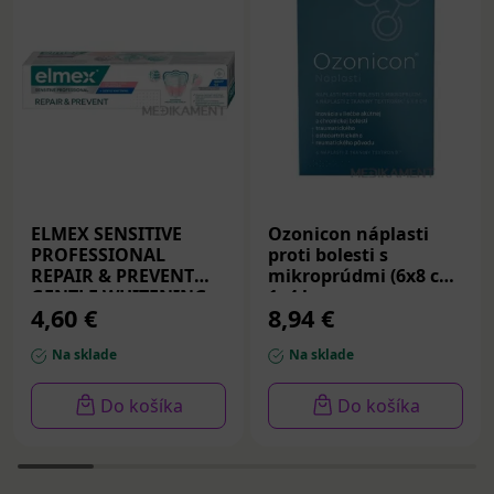
ELMEX SENSITIVE
Ozonicon náplasti
PROFESSIONAL
proti bolesti s
REPAIR & PREVENT
mikroprúdmi (6x8 cm)
GENTLE WHITENING,
1x4 ks
4,60 €
8,94 €
zubná pasta 75 ml
Na sklade
Na sklade
Do košíka
Do košíka