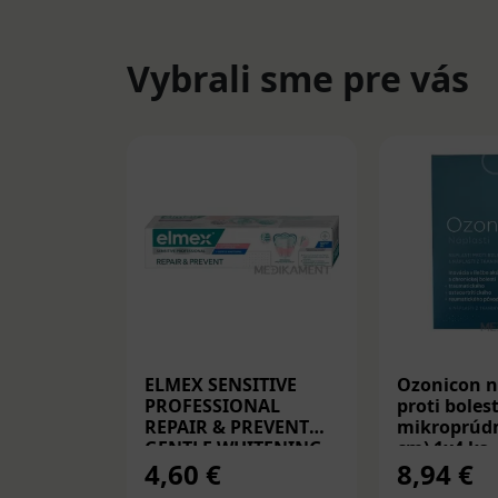
Vybrali sme pre vás
ELMEX SENSITIVE
Ozonicon n
PROFESSIONAL
proti bolest
REPAIR & PREVENT
mikroprúdm
GENTLE WHITENING,
cm) 1x4 ks
4,60 €
8,94 €
zubná pasta 75 ml