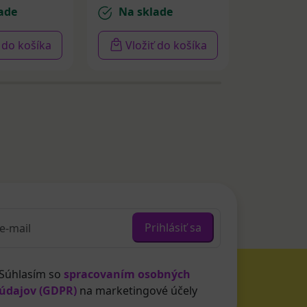
ade
Na sklade
Na sk
ť do košíka
Vložiť do košíka
Vloži
Prihlásiť sa
Súhlasím so
spracovaním osobných
údajov (GDPR)
na marketingové účely