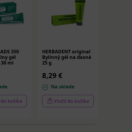
ADS 350
HERBADENT original
ELMEX SE
lny gél
Bylinný gél na ďasná
PROFESS
 30 ml
25 g
REPAIR &
GENTLE W
8,29 €
4,60 €
zubná pas
ade
Na sklade
Na sk
ť do košíka
Vložiť do košíka
Vloži