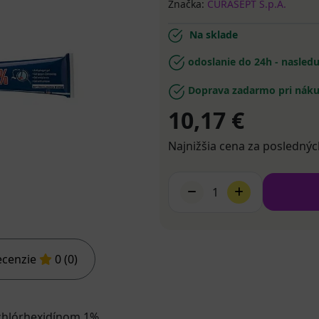
Značka:
CURASEPT S.p.A.
Na sklade
odoslanie do 24h - nasled
Doprava zadarmo pri náku
10,17 €
Najnižšia cena za poslednýc
1
ecenzie
0 (0)
chlórhexidínom 1%.