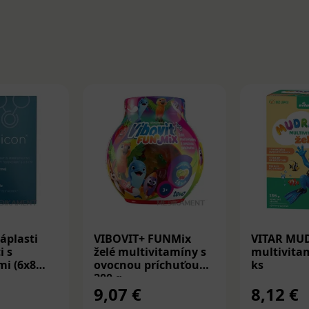
áplasti
VIBOVIT+ FUNMix
VITAR MU
i s
želé multivitamíny s
multivitam
i (6x8
ovocnou príchuťou
ks
200 g
9,07 €
8,12 €