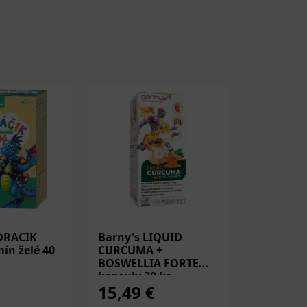
DRACIK
Barny's LIQUID
Medicube
ín želé 40
CURCUMA +
Peptide S
BOSWELLIA FORTE
Spevňujú
kapsuly 30 ks
PDRN a p
15,49 €
14,22 
30ml