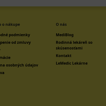
o o nákupe
O nás
dné podmienky
MediBlog
penie od zmluvy
Rodinná lekáreň so
skúsenosťami
y
Kontakt
mácie
LeMedic Lekárne
na osobných údajov
va