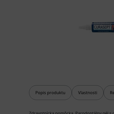
Popis produktu
Vlastnosti
R
Zdravotnícka pomôcka. Parodontálny gél s 