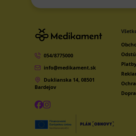
Všetk
Obcho
Odstú
054/8775000
Platb
info@medikament.sk
Rekla
Duklianska 14, 08501
Ochra
Bardejov
Dopra