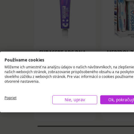
CURASEPT ADS DNA
MERIDOL Z
HYALU PRO gél s
KRVÁCAJÚC
Používame cookies
chlórhexidínom 0,50
zubná past
Môžeme ich umiestniť na analýzu údajov o našich návštevníkoch, na zlepšenie
% + kyselina
ústna voda
našich webových stránok, zobrazovanie prispôsobeného obsahu a na poskyto
13,05 €
10,76 €
hyaluronová 30 ml
škrabka 1 s
skvelého zážitku z webových stránok. Pre viac informácií o cookies používame
otvorené nastavenia.
Na sklade
Na skla
Poprieť
Nie, uprav
Ok, pokračuj
Vložiť do košíka
Vložiť