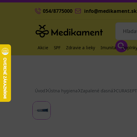
054/8775000
info@medikament.sk
Akcie
SPF
Zdravie a lieky
Imunita
Doplnky
Úvod
Ústna hygiena
Zapalené ďasná
CURASEPT 