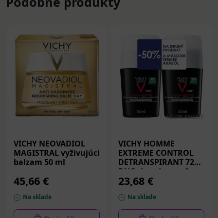
Podobné produkty
VICHY NEOVADIOL
VICHY HOMME
MAGISTRAL vyživujúci
EXTREME CONTROL
balzam 50 ml
DETRANSPIRANT 72H
DUO dezodorant 2 x
45,66 €
23,68 €
50 ml
Na sklade
Na sklade