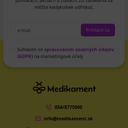
ponukách, akciách a zľavách. Zo zasielania sa
môžte kedykoľvek odhlásiť.
Prihlásiť sa
Súhlasím so
spracovaním osobných údajov
(GDPR)
na marketingové účely
054/8775000
info@medikament.sk