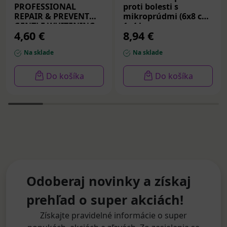
PROFESSIONAL
proti bolesti s
REPAIR & PREVENT
mikroprúdmi (6x8 cm)
GENTLE WHITENING,
1x4 ks
4,60 €
8,94 €
zubná pasta 75 ml
Na sklade
Na sklade
Do košíka
Do košíka
Odoberaj novinky a získaj
prehľad o super akciách!
Získajte pravidelné informácie o super