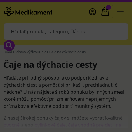
0
Úvod
Zdravá výživa
Čaje
Čaje na dýchacie cesty
Čaje na dýchacie cesty
Hľadáte prírodný spôsob, ako podporiť zdravie
dýchacích ciest a pomôcť si pri kašli, prechladnutí či
nádche? U nás nájdete širokú ponuku bylinných zmesí,
ktoré môžu pomôcť pri zmierňovaní nepríjemných
príznakov a efektívne podporiť imunitný systém.
Z našej širokej ponuky čajov si môžete vybrať kvalitné
ovocné
alebo
bylinkové čaje
,
čaje vhodné pre deti
,
na