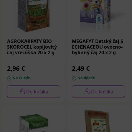
AGROKARPATY BIO
MEGAFYT Detský čaj S
SKOROCEL kopijovitý
ECHINACEOU ovocno-
čaj vrecúška 20 x 2 g
bylinný čaj 20 x 2 g
2,96 €
2,49 €
Na sklade
Na sklade
Do košíka
Do košíka