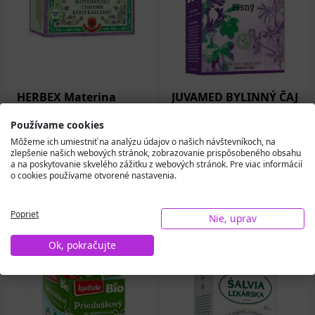
HERBEX Materina
JUVAMED BYLINNÝ ČAJ
dúška bylinný čaj 20 x
SLEZ LESNÝ - KVET
3 g
sypaný 20 g
Používame cookies
Môžeme ich umiestniť na analýzu údajov o našich návštevníkoch, na
zlepšenie našich webových stránok, zobrazovanie prispôsobeného obsahu
3,88 €
3,44 €
a na poskytovanie skvelého zážitku z webových stránok. Pre viac informácií
o cookies používame otvorené nastavenia.
Na sklade
Na sklade
Poprieť
Do košíka
Do košíka
Nie, uprav
Ok, pokračujte