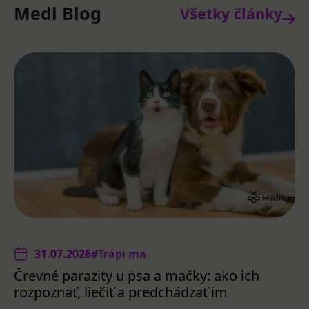
Medi Blog
Všetky články
31.07.2026
#Trápi ma
Črevné parazity u psa a mačky: ako ich
rozpoznať, liečiť a predchádzať im