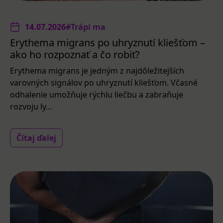
14.07.2026
#Trápi ma
Erythema migrans po uhryznutí kliešťom –
ako ho rozpoznať a čo robiť?
Erythema migrans je jedným z najdôležitejších
varovných signálov po uhryznutí kliešťom. Včasné
odhalenie umožňuje rýchlu liečbu a zabraňuje
rozvoju ly...
Čítaj ďalej