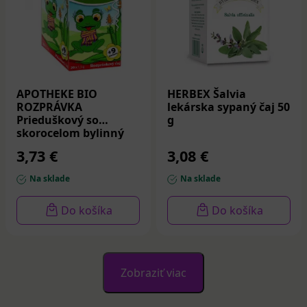
APOTHEKE BIO
HERBEX Šalvia
ROZPRÁVKA
lekárska sypaný čaj 50
Prieduškový so
g
skorocelom bylinný
čaj vrecúška 20 x 1,5 g
3,73 €
3,08 €
Na sklade
Na sklade
Do košíka
Do košíka
Zobraziť viac