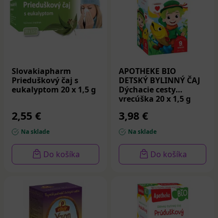
Medzi obľúbené značky čajov na dýchacie cesty na našej
stránke patria
Juvamed
,
Agrokarpaty
,
Apotheke
a
Leros
. Tieto značky využívajú tradičné receptúry a
bylinky z ekologického poľnohospodárstva, čím
zabezpečujú kvalitu a bezpečnosť svojich produktov.
Slovakiapharm
APOTHEKE BIO
Prieduškový čaj s
DETSKÝ BYLINNÝ ČAJ
eukalyptom 20 x 1,5 g
Dýchacie cesty
vrecúška 20 x 1,5 g
2,55 €
3,98 €
Na sklade
Na sklade
Do košíka
Do košíka