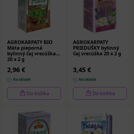
AGROKARPATY BIO
AGROKARPATY
Mäta pieporná
PRIEDUŠKY bylinný
bylinný čaj vrecúška
čaj vrecúška 20 x 2 g
20 x 2 g
2,96 €
3,45 €
Na sklade
Na sklade
Do košíka
Do košíka