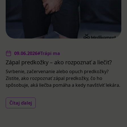
09.06.2026
#Trápi ma
Zápal predkožky – ako rozpoznať a liečiť?
Svrbenie, začervenanie alebo opuch predkožky?
Zistite, ako rozpoznať zápal predkožky, čo ho
spôsobuje, aká liečba pomáha a kedy navštíviť lekára.
Čítaj ďalej