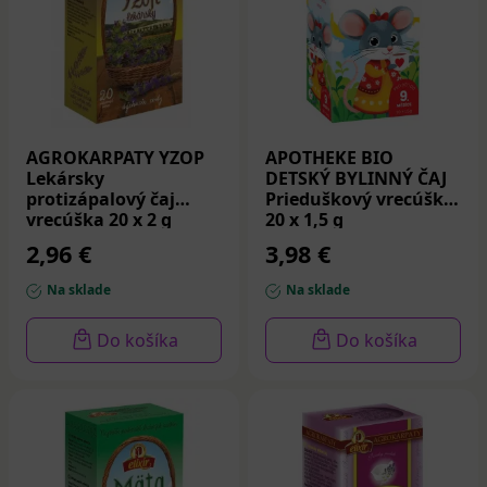
AGROKARPATY YZOP
APOTHEKE BIO
Lekársky
DETSKÝ BYLINNÝ ČAJ
protizápalový čaj
Prieduškový vrecúška
vrecúška 20 x 2 g
20 x 1,5 g
2,96 €
3,98 €
Na sklade
Na sklade
Do košíka
Do košíka