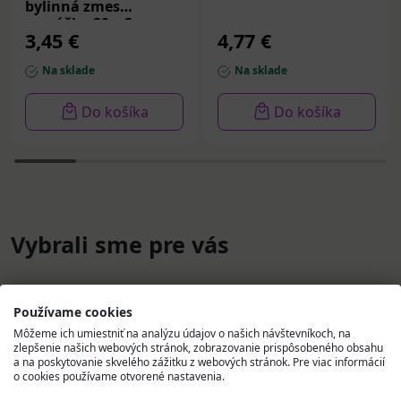
bylinná zmes
vrecúška 20 x 2 g
3,45 €
4,77 €
Na sklade
Na sklade
Do košíka
Do košíka
Vybrali sme pre vás
Používame cookies
Môžeme ich umiestniť na analýzu údajov o našich návštevníkoch, na
zlepšenie našich webových stránok, zobrazovanie prispôsobeného obsahu
a na poskytovanie skvelého zážitku z webových stránok. Pre viac informácií
o cookies používame otvorené nastavenia.