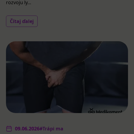
rozvoju ly...
Čítaj ďalej
09.06.2026
#Trápi ma