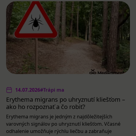
14.07.2026
#Trápi ma
Erythema migrans po uhryznutí kliešťom –
ako ho rozpoznať a čo robiť?
Erythema migrans je jedným z najdôležitejších
varovných signálov po uhryznutí kliešťom. Včasné
odhalenie umožňuje rýchlu liečbu a zabraňuje