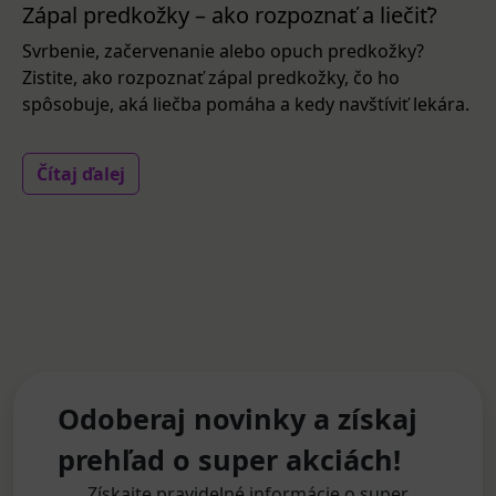
Zápal predkožky – ako rozpoznať a liečiť?
Svrbenie, začervenanie alebo opuch predkožky?
Zistite, ako rozpoznať zápal predkožky, čo ho
spôsobuje, aká liečba pomáha a kedy navštíviť lekára.
Čítaj ďalej
Odoberaj novinky a získaj
prehľad o super akciách!
Získajte pravidelné informácie o super