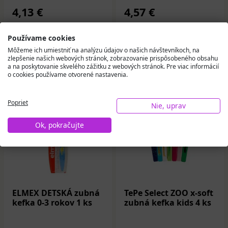
4,13 €
4,57 €
Na sklade
Na sklade
Používame cookies
Môžeme ich umiestniť na analýzu údajov o našich návštevníkoch, na
Do košíka
Do košíka
zlepšenie našich webových stránok, zobrazovanie prispôsobeného obsahu
a na poskytovanie skvelého zážitku z webových stránok. Pre viac informácií
o cookies používame otvorené nastavenia.
Poprieť
Nie, uprav
Ok, pokračujte
ELMEX DETSKÁ zubná
TePe Select ZOO x-soft
kefka 0-3 rokov 1 ks
zubná kefka kids 4 ks