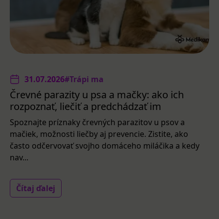
31.07.2026
#Trápi ma
Črevné parazity u psa a mačky: ako ich
rozpoznať, liečiť a predchádzať im
Spoznajte príznaky črevných parazitov u psov a
mačiek, možnosti liečby aj prevencie. Zistite, ako
často odčervovať svojho domáceho miláčika a kedy
nav...
Čítaj ďalej