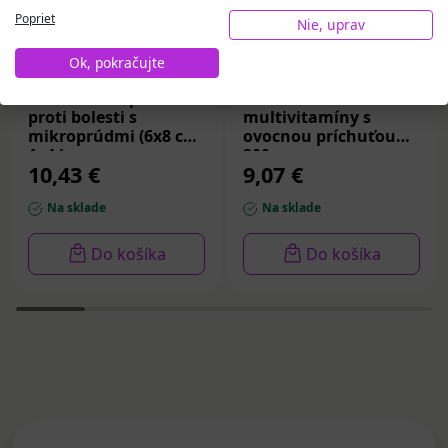
Poprieť
Nie, uprav
Ok, pokračujte
Ozonicon náplasti
VIBOVIT+ FUNMix želé
proti bolesti s
multivitamíny s
mikroprúdmi (6x8 cm)
ovocnou príchuťou
1x4 ks
200 g
10,43 €
9,07 €
Na sklade
Na sklade
Do košíka
Do košíka