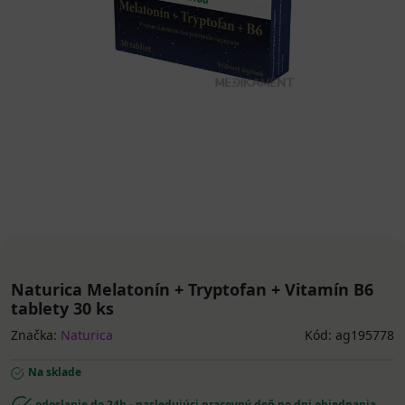
Naturica Melatonín + Tryptofan + Vitamín B6
tablety 30 ks
Značka:
Naturica
Kód: ag195778
Na sklade
odoslanie do 24h - nasledujúci pracovný deň po dni objednania