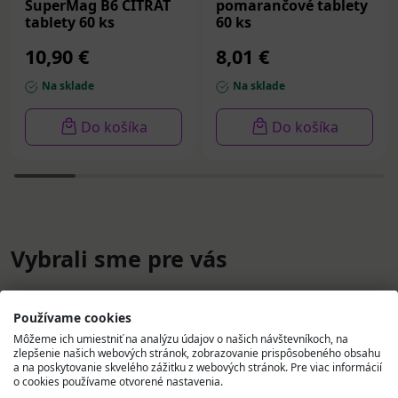
SuperMag B6 CITRÁT
pomarančové tablety
tablety 60 ks
60 ks
10,90 €
8,01 €
Na sklade
Na sklade
Do košíka
Do košíka
Vybrali sme pre vás
Používame cookies
Môžeme ich umiestniť na analýzu údajov o našich návštevníkoch, na
zlepšenie našich webových stránok, zobrazovanie prispôsobeného obsahu
a na poskytovanie skvelého zážitku z webových stránok. Pre viac informácií
o cookies používame otvorené nastavenia.