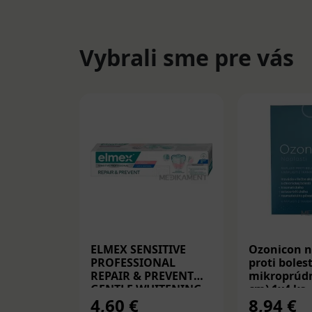
Vybrali sme pre vás
ELMEX SENSITIVE
Ozonicon n
PROFESSIONAL
proti bolest
REPAIR & PREVENT
mikroprúdm
GENTLE WHITENING,
cm) 1x4 ks
4,60 €
8,94 €
zubná pasta 75 ml