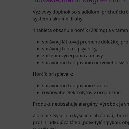
Výživový doplnok so sladidlom, príchuť citró
systému ako iné druhy.
1 tableta obsahuje horčík (200mg) a vitamín
správnej látkovej premene dôležitej pre
správnej funkcii psychiky,
zníženiu vyčerpania a únavy,
správnemu fungovaniu nervového syst
Horčík prispieva k:
správnemu fungovaniu svalov,
rovnováhe elektrolytov v organizme.
Produkt neobsahuje alergény. Výrobok je v
Zloženie: Kyselina (kyselina citrónová), hore
protihrudkujúca látka (polyetylénglykol), obj