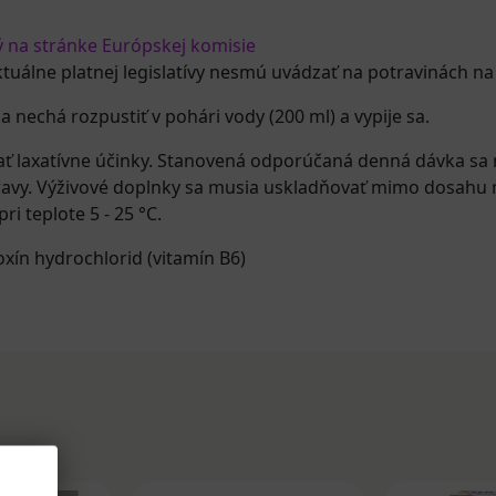
ý na stránke Európskej komisie
ktuálne platnej legislatívy nesmú uvádzať na potravinách na
a nechá rozpustiť v pohári vody (200 ml) a vypije sa.
laxatívne účinky. Stanovená odporúčaná denná dávka sa n
ravy. Výživové doplnky sa musia uskladňovať mimo dosahu 
i teplote 5 - 25 °C.
oxín hydrochlorid (vitamín B6)