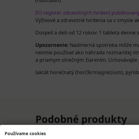
(riboflavín)
EÚ register zdravotných tvrdení publikovan
Výživové a zdravotné tvrdenia sa v zmysle a
Dospelí a deti od 12 rokov: 1 tableta denne s
Upozornenie:
Nadmerná spotreba môže mať 
nesmie používať ako náhrada rozmanitej st
a priamym slnečným žiarením. Uchovávajte pr
laktát horečnatý (horčík/magnézium)
,
pyrid
Podobné produkty
Používame cookies