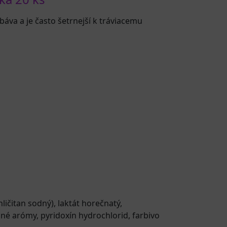
báva a je často šetrnejší k tráviacemu
ličitan sodný), laktát horečnatý,
odné arómy, pyridoxín hydrochlorid, farbivo