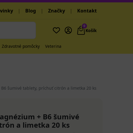
vinky
|
Blog
|
Značky
|
Kontakt
0
Košík
Zdravotné pomôcky
Veterina
 šumivé tablety, príchuť citrón a limetka 20 ks
agnézium + B6 šumivé
itrón a limetka 20 ks