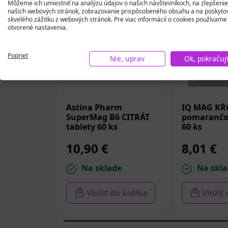
Môžeme ich umiestniť na analýzu údajov o našich návštevníkoch, na zlepšenie
našich webových stránok, zobrazovanie prispôsobeného obsahu a na poskyto
skvelého zážitku z webových stránok. Pre viac informácií o cookies používame
otvorené nastavenia.
Poprieť
Nie, uprav
Ok, pokračuj
Astina Pharm
IQ MAG KŔ
SuperMag B6 CITRÁT
pomarančov
tablety 60 ks
60 ks
10,90 €
8,01 €
Na sklade
Na skla
Vložiť do košíka
Vložiť