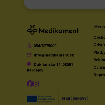
Všetk
Obcho
Odstú
054/8775000
Platb
info@medikament.sk
Rekla
Duklianska 14, 08501
Ochra
Bardejov
Dopra