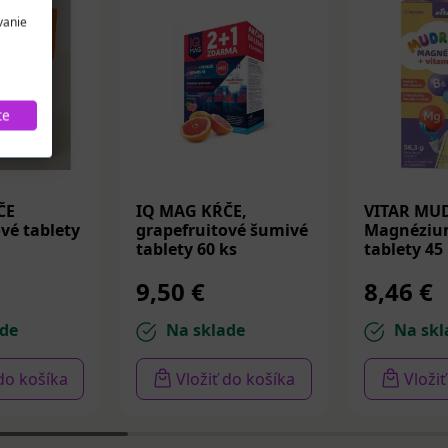
vanie
te
ČE
IQ MAG KŔČE,
VITAR MU
é tablety
grapefruitové šumivé
Magnéziu
tablety 60 ks
tablety 45
9,50 €
8,46 €
de
Na sklade
Na skl
 do košíka
Vložiť do košíka
Vloži