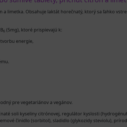
n a limetka. Obsahuje laktát horečnatý, ktorý sa ľahko vstre
 B
(5mg), ktoré prispievajú k:
6
 tvorbu energie,
ému.
hodný pre vegetariánov a vegánov.
čnaté soli kyseliny citrónovej, regulátor kyslosti (hydrogénuh
emové činidlo (sorbitol), sladidlo (glykozidy steviolu), prír