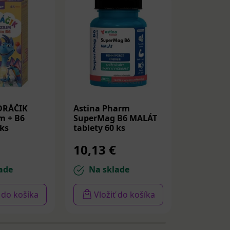
DRÁČIK
Astina Pharm
IQ MAG H
m + B6
SuperMag B6 MALÁT
mg + Vit
 ks
tablety 60 ks
kapsuly 6
10,13 €
7,01 €
ade
Na sklade
Na sk
ť do košíka
Vložiť do košíka
Vloži