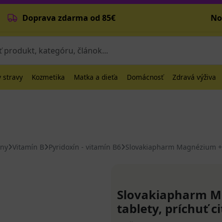
Doprava zdarma od 85€
No
 stravy
Kozmetika
Matka a dieťa
Domácnosť
Zdravá výživa
íny
Vitamín B
Pyridoxín - vitamín B6
Slovakiapharm Magnézium + B6
Slovakiapharm M
tablety, príchuť c