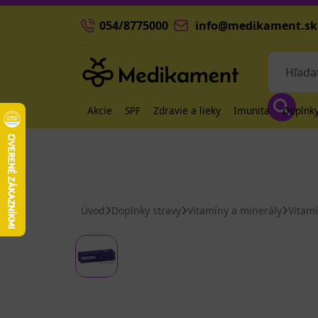
054/8775000
info@medikament.sk
Akcie
SPF
Zdravie a lieky
Imunita
Doplnky
Úvod
Doplnky stravy
Vitamíny a minerály
Vitam