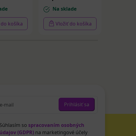
ade
Na sklade
Na sk
ť do košíka
Vložiť do košíka
Vloži
Prihlásiť sa
Súhlasím so
spracovaním osobných
údajov (GDPR)
na marketingové účely