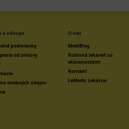
o o nákupe
O nás
dné podmienky
MediBlog
penie od zmluvy
Rodinná lekáreň so
skúsenosťami
y
Kontakt
mácie
LeMedic Lekárne
na osobných údajov
va