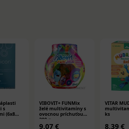
áplasti
VIBOVIT+ FUNMix
VITAR MU
i s
želé multivitamíny s
multivitam
i (6x8
ovocnou príchuťou
ks
200 g
9,07 €
8,39 €