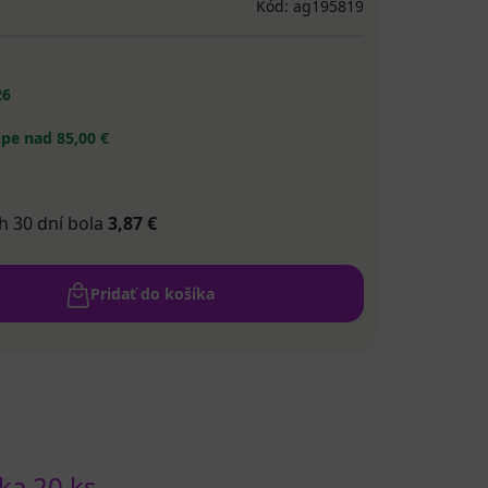
Kód: ag195819
26
pe nad 85,00 €
h 30 dní bola
3,87 €
Pridať do košíka
ka 20 ks