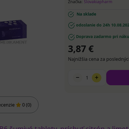
Značka:
Slovakiapharm
Na sklade
odoslanie do 24h
10.08.20
Doprava zadarmo pri náku
3,87 €
Najnižšia cena za poslednýc
1
ecenzie
0 (0)
 šumivé tablety, príchuť citrón a limet