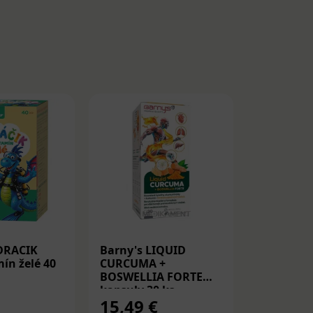
DRACIK
Barny's LIQUID
Medicube
ín želé 40
CURCUMA +
Peptide S
BOSWELLIA FORTE
Spevňujú
kapsuly 30 ks
PDRN a p
15,49 €
14,22 
30ml