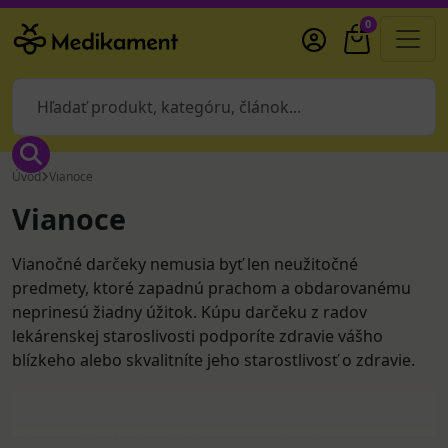
0
Úvod
Vianoce
Vianoce
Vianočné darčeky nemusia byť len neužitočné
predmety, ktoré zapadnú prachom a obdarovanému
neprinesú žiadny úžitok. Kúpu darčeku z radov
lekárenskej staroslivosti podporíte zdravie vášho
blízkeho alebo skvalitníte jeho starostlivosť o zdravie.
Vianočné darčeky pre deti