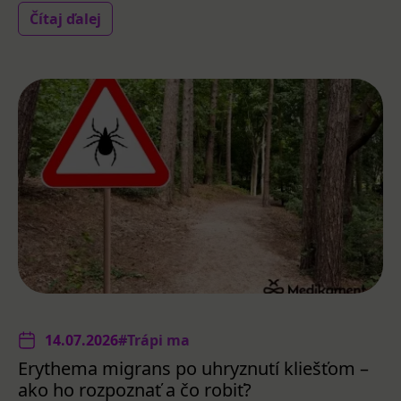
Čítaj ďalej
14.07.2026
#Trápi ma
Erythema migrans po uhryznutí kliešťom –
ako ho rozpoznať a čo robiť?