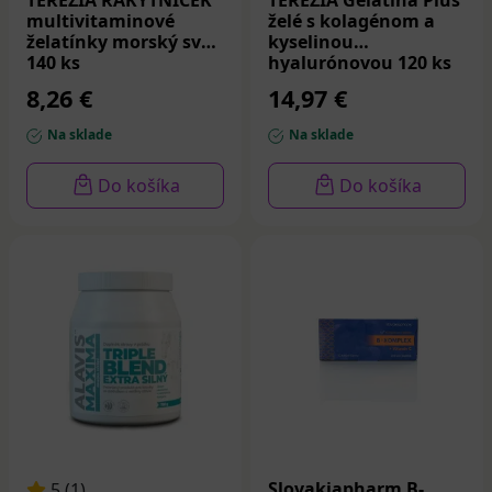
TEREZIA RAKYTNÍČEK
TEREZIA Gelatina Plus
multivitaminové
želé s kolagénom a
želatínky morský svet
kyselinou
140 ks
hyalurónovou 120 ks
8,26 €
14,97 €
Na sklade
Na sklade
Do košíka
Do košíka
Slovakiapharm B-
5 (1)