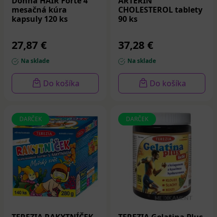
Donna HAIR Forte 4
ARTERIN
mesačná kúra
CHOLESTEROL tablety
kapsuly 120 ks
90 ks
27,87 €
37,28 €
Na sklade
Na sklade
Do košíka
Do košíka
DARČEK
DARČEK