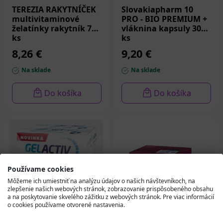
TEREZIA RAKYTNÍČEK
Slovakiapharm 10
multivitaminové
PRO - BIO PREMIUM +
želatínky rakytník 70
vláknina kapsuly 30
ks
ks
8,26 €
9,20 €
Na sklade
Na sklade
Do košíka
Do košíka
Používame cookies
Môžeme ich umiestniť na analýzu údajov o našich návštevníkoch, na
zlepšenie našich webových stránok, zobrazovanie prispôsobeného obsahu
a na poskytovanie skvelého zážitku z webových stránok. Pre viac informácií
o cookies používame otvorené nastavenia.