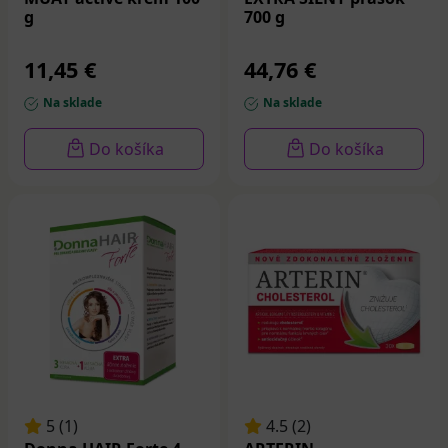
Firma GS sa každoročne na Vianoce pripraví
g
700 g
zaujímavou ponukou kvalitných produktov, ktoré sú
naviac zabalené vo vianočnom balení. Vybrať si
11,45 €
44,76 €
môžete napríklad
GS Eladen Premium
, GS
Extra
Strong Multivitamín
alebo
GS Vitamín C 1000
.
Na sklade
Na sklade
Do košíka
Do košíka
5 (1)
4.5 (2)