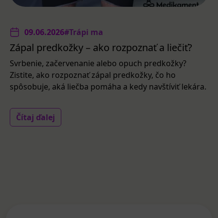
09.06.2026
#Trápi ma
Zápal predkožky – ako rozpoznať a liečiť?
Svrbenie, začervenanie alebo opuch predkožky?
Zistite, ako rozpoznať zápal predkožky, čo ho
spôsobuje, aká liečba pomáha a kedy navštíviť lekára.
Čítaj ďalej