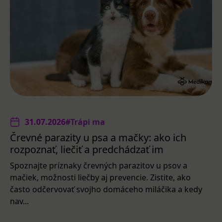
31.07.2026
#Trápi ma
Črevné parazity u psa a mačky: ako ich
rozpoznať, liečiť a predchádzať im
Spoznajte príznaky črevných parazitov u psov a
mačiek, možnosti liečby aj prevencie. Zistite, ako
často odčervovať svojho domáceho miláčika a kedy
nav...