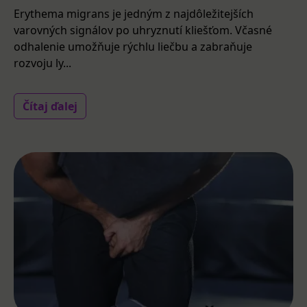
Erythema migrans je jedným z najdôležitejších
varovných signálov po uhryznutí kliešťom. Včasné
odhalenie umožňuje rýchlu liečbu a zabraňuje
rozvoju ly...
Čítaj ďalej