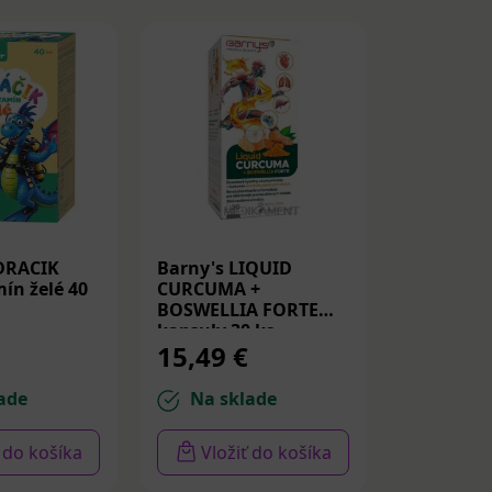
DRACIK
Barny's LIQUID
Medicube
ín želé 40
CURCUMA +
Peptide S
BOSWELLIA FORTE
Spevňujú
kapsuly 30 ks
PDRN a p
15,49 €
14,22 
30ml
ade
Na sklade
Na sk
ť do košíka
Vložiť do košíka
Vloži