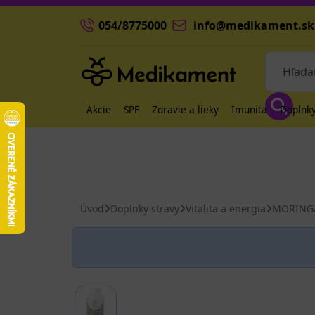
054/8775000
info@medikament.sk
Akcie
SPF
Zdravie a lieky
Imunita
Doplnky
Úvod
Doplnky stravy
Vitalita a energia
MORINGA 