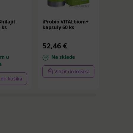
hilajit
iProbio VITALbiom+
Maxi Vita
 ks
kapsuly 60 ks
AlphaMal
ks
52,46 €
9,10 €
om u
Na sklade
Na sk
a
Vložiť do košíka
Vloži
ť do košíka