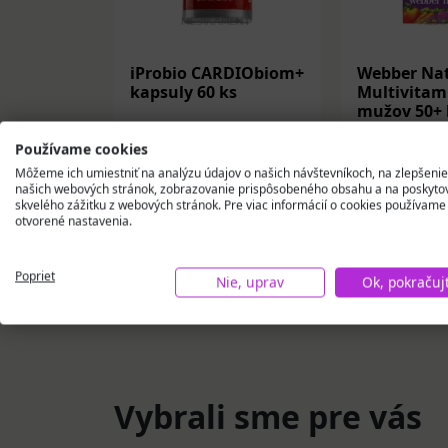
iProbio CARDIObiom+
Webber Nat
kapsuly 60 ks
Multivitam
mužov 50+ 
ks
53,95 €
31,09 €
Používame cookies
Môžeme ich umiestniť na analýzu údajov o našich návštevníkoch, na zlepšenie
našich webových stránok, zobrazovanie prispôsobeného obsahu a na poskyto
Na sklade
Na skla
skvelého zážitku z webových stránok. Pre viac informácií o cookies používame
otvorené nastavenia.
Vložiť do košíka
Vložiť
Poprieť
Nie, uprav
Ok, pokračuj
Vybrali sme pre vás