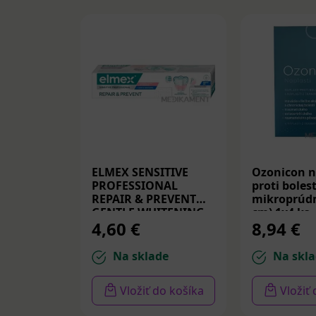
ELMEX SENSITIVE
Ozonicon n
PROFESSIONAL
proti bolest
REPAIR & PREVENT
mikroprúdm
GENTLE WHITENING,
cm) 1x4 ks
4,60 €
8,94 €
zubná pasta 75 ml
Na sklade
Na skla
Vložiť do košíka
Vložiť