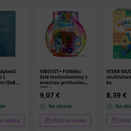
áplasti
VIBOVIT+ FUNMix
VITAR MU
i s
želé multivitamíny s
multivitam
i (6x8
ovocnou príchuťou
ks
200 g
9,07 €
8,39 €
de
Na sklade
Na skl
 do košíka
Vložiť do košíka
Vloži