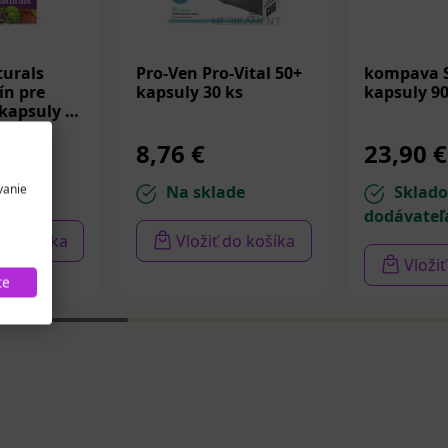
urals
Pro-Ven Pro-Vital 50+
kompava S
ín pre
kapsuly 30 ks
kapsuly 90
kapsuly 90
8,76 €
23,90 €
vanie
de
Na sklade
Sklad
dodávateľ
 do košíka
Vložiť do košíka
Vloži
te